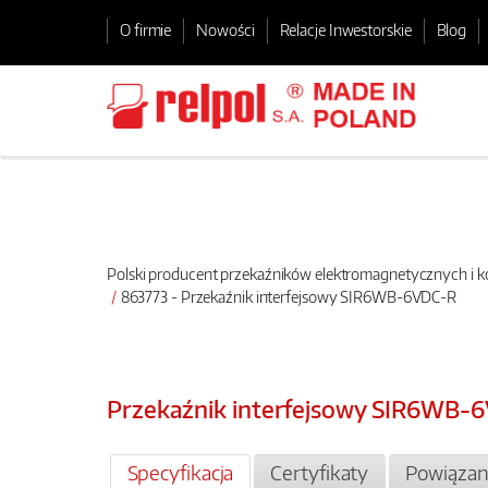
O firmie
Nowości
Relacje Inwestorskie
Blog
Polski producent przekaźników elektromagnetycznych i
863773 - Przekaźnik interfejsowy SIR6WB-6VDC-R
Przekaźnik interfejsowy SIR6WB-
Specyfikacja
Certyfikaty
Powiązan