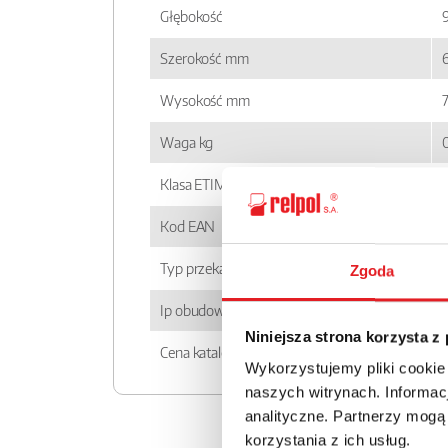
Głębokość
Szerokość mm
6
Wysokość mm
Waga kg
Klasa ETIM
Kod EAN
Typ przekaźnika
Zgoda
Ip obudowy
Niniejsza strona korzysta z
Cena katalogowa
Wykorzystujemy pliki cookie
naszych witrynach. Informacj
analityczne. Partnerzy mogą
korzystania z ich usług.