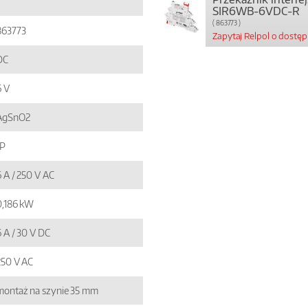
SIR6WB-6VDC-R
( 863773 )
863773
Zapytaj Relpol o dostę
DC
6 V
AgSnO2
1P
6 A / 250 V AC
0,186 kW
6 A / 30 V DC
250 V AC
montaż na szynie 35 mm