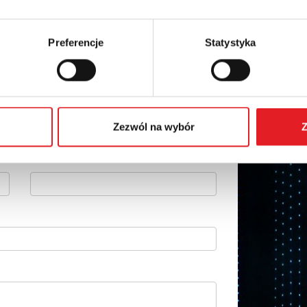
Preferencje
Statystyka
 szczegóły oferty
Adres e-mail: *
Zezwól na wybór
Z
Numer telefonu: