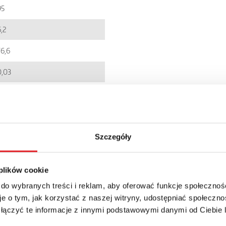
95
,2
76,6
0,03
EC001437
5900005241246
SIR6WB
Szczegóły
IP 20
 plików cookie
49.94zł + 23% VAT
 do wybranych treści i reklam, aby oferować funkcje społecznoś
e o tym, jak korzystać z naszej witryny, udostępniać społeczno
 łączyć te informacje z innymi podstawowymi danymi od Ciebie