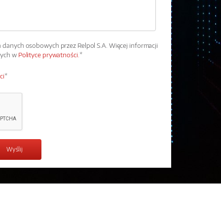
danych osobowych przez Relpol S.A. Więcej informacji
wych w
Polityce prywatności.
*
ci
*