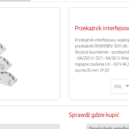
Przekaźnik interfej
Przekaźnik interfejsowy wąsk
przekaźnik RM699BV-3011-85-1
Wyjście (wymienne - przekaźnik R
- 6A/250 V; DC1 - 6A/30 V. Wejści
napięcie zasilania Un - 60 V A
szynie 35 mm. IP 20.
Sprawdź gdzie kupić
Przekaźnik interf