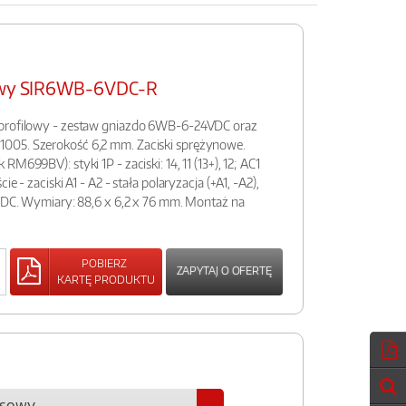
sowy SIR6WB-6VDC-R
oprofilowy - zestaw gniazdo 6WB-6-24VDC oraz
005. Szerokość 6,2 mm. Zaciski sprężynowe.
M699BV): styki 1P - zaciski: 14, 11 (13+), 12; AC1
e - zaciski A1 - A2 - stała polaryzacja (+A1, -A2),
C/DC. Wymiary: 88,6 x 6,2 x 76 mm. Montaż na
POBIERZ
ZAPYTAJ O OFERTĘ
KARTĘ PRODUKTU
ejsowy