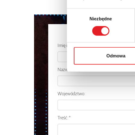
Wybór
Niezbędne
zgody
Zapytaj o
Imię i nazwisko: *
Odmowa
Nazwa firmy:
Województwo:
Treść: *