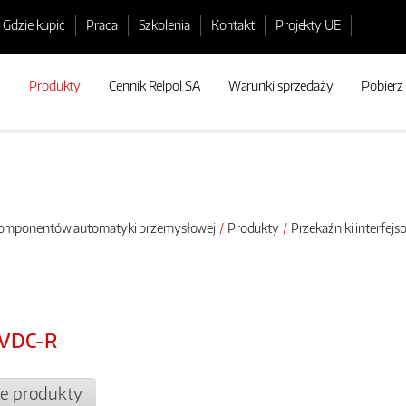
Gdzie kupić
Praca
Szkolenia
Kontakt
Projekty UE
Produkty
Cennik Relpol SA
Warunki sprzedaży
Pobierz
 komponentów automatyki przemysłowej
Produkty
Przekaźniki interfej
6VDC-R
e produkty