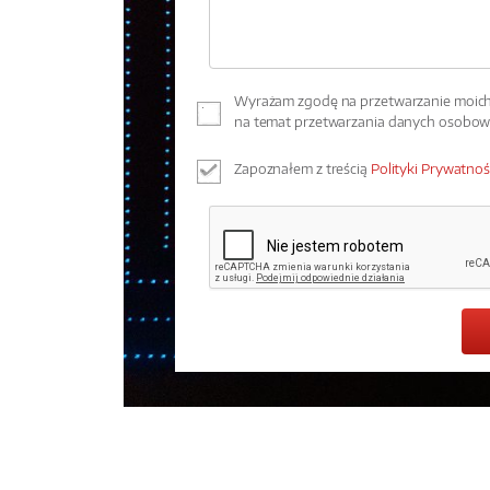
Wyrażam zgodę na przetwarzanie moich 
na temat przetwarzania danych osobo
Zapoznałem z treścią
Polityki Prywatnoś