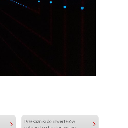
Przekaźniki do inwerterów
Przekaźniki
solarnych i stacji ładowania