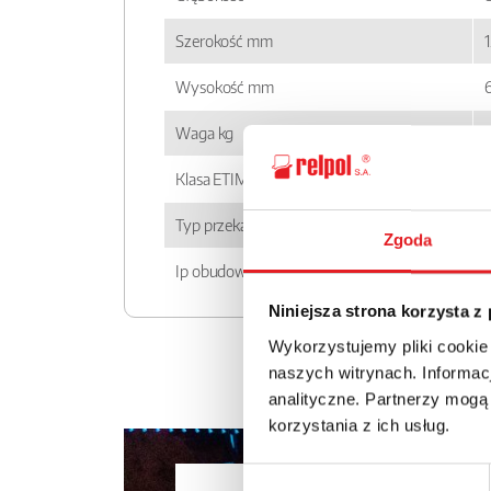
Szerokość mm
1
Wysokość mm
Waga kg
Klasa ETIM
Typ przekaźnika
Zgoda
Ip obudowy
Niniejsza strona korzysta z
Wykorzystujemy pliki cookie
naszych witrynach. Informacj
analityczne. Partnerzy mogą
korzystania z ich usług.
Wybór