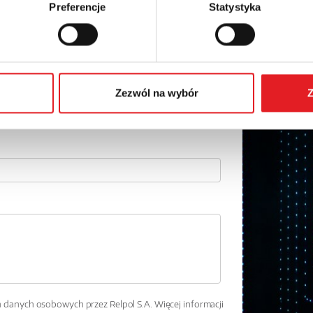
 szczegóły oferty
Preferencje
Statystyka
Adres e-mail: *
Numer telefonu:
Zezwól na wybór
Z
danych osobowych przez Relpol S.A. Więcej informacji