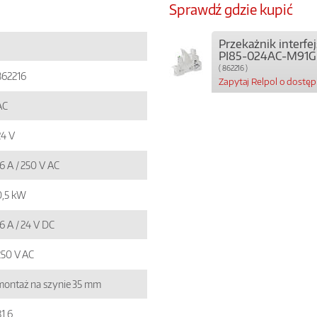
Sprawdź gdzie kupić
Przekażnik interf
PI85-024AC-M91G
( 862216 )
862216
Zapytaj Relpol o dostę
AC
24 V
6 A / 250 V AC
0,5 kW
6 A / 24 V DC
250 V AC
montaż na szynie 35 mm
1,6