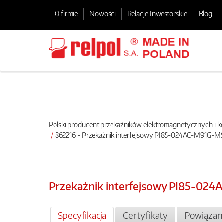
O firmie
Nowości
Relacje Inwestorskie
Blog
Polski producent przekaźników elektromagnetycznych i
862216 - Przekażnik interfejsowy PI85-024AC-M91G-M
Przekażnik interfejsowy PI85-02
Specyfikacja
Certyfikaty
Powiązan