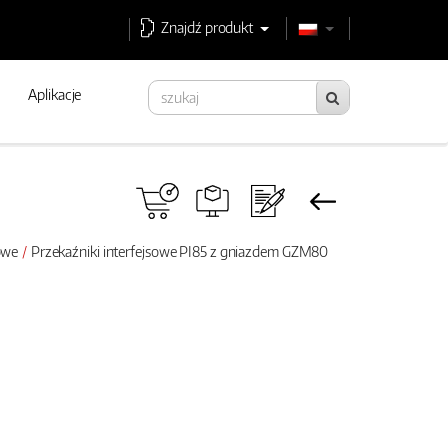
Znajdź produkt
Aplikacje
sowe
Przekaźniki interfejsowe PI85 z gniazdem GZM80