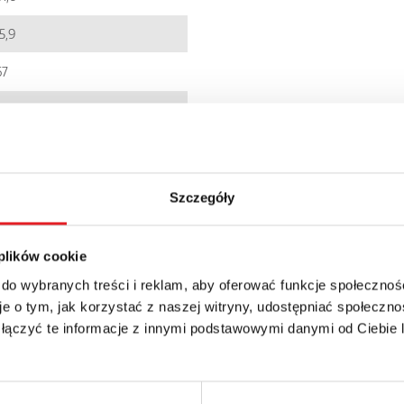
5,9
67
0,06
EC001437
PI85
Szczegóły
IP 20
 plików cookie
 do wybranych treści i reklam, aby oferować funkcje społecznoś
e o tym, jak korzystać z naszej witryny, udostępniać społeczno
 łączyć te informacje z innymi podstawowymi danymi od Ciebie