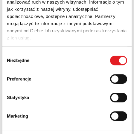
analizować ruch w naszych witrynach. Informacje o tym,
jak korzystać z naszej witryny, udostępniać
społecznościowe, dostępne i analityczne. Partnerzy
Zapytaj o szczegóły oferty
mogą łączyć te informacje z innymi podstawowymi
danymi od Ciebie lub uzyskiwanymi podczas korzystania
Imię i nazwisko: *
z ich usług.
Wybór
Adres e-mail: *
Niezbędne
zgody
Preferencje
Nazwa firmy:
Statystyka
Numer telefonu:
Marketing
Województwo: