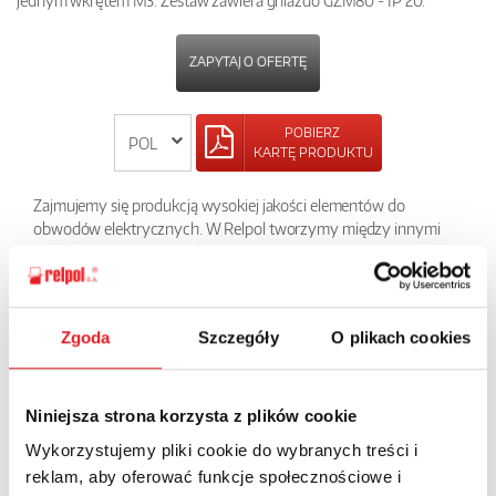
jednym wkrętem M3. Zestaw zawiera gniazdo GZM80 - IP 20.
ZAPYTAJ O OFERTĘ
POBIERZ
KARTĘ PRODUKTU
Zajmujemy się produkcją wysokiej jakości elementów do
obwodów elektrycznych. W Relpol tworzymy między innymi
przekaźniki PI85 z gniazdem GZM80, które szerokie
zastosowanie znajdują między innymi w szafach rozdzielczych,
w centralach klimatyzacyjnych i wentylacyjnych, w automatyce
przemysłowej i innych wielu zastosowaniach. Chcąc dowiedzieć
Zgoda
Szczegóły
O plikach cookies
się więcej o zaletach przekaźnika oferowanych przekaźników,
zapraszamy do sprawdzenia strony, na której przedstawiamy
dane techniczne tego urządzenia.
Niniejsza strona korzysta z plików cookie
POWRÓT
Wykorzystujemy pliki cookie do wybranych treści i
reklam, aby oferować funkcje społecznościowe i