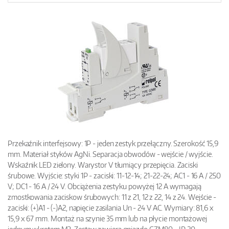
Przekaźnik interfejsowy: 1P - jeden zestyk przełączny. Szerokość 15,9
mm. Materiał styków AgNi. Separacja obwodów - wejście / wyjście.
Wskaźnik LED zielony. Warystor V tłumiący przepięcia. Zaciski
śrubowe. Wyjście: styki 1P - zaciski: 11-12-14; 21-22-24; AC1 - 16 A / 250
V; DC1 - 16 A / 24 V. Obciążenia zestyku powyżej 12 A wymagają
zmostkowania zaciskow śrubowych: 11 z 21, 12 z 22, 14 z 24. Wejście -
zaciski: (+)A1 - (-)A2, napięcie zasilania Un - 24 V AC. Wymiary: 81,6 x
15,9 x 67 mm. Montaż na szynie 35 mm lub na płycie montażowej