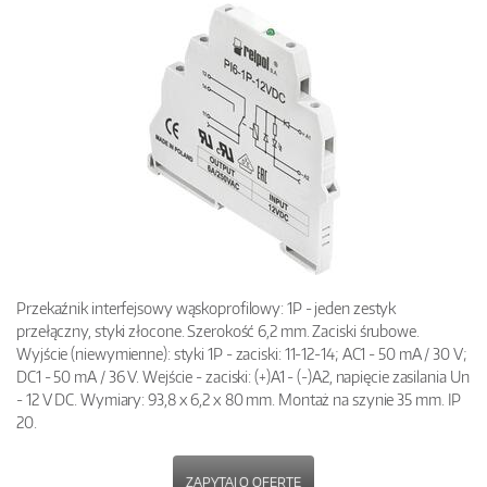
Przekaźnik interfejsowy wąskoprofilowy: 1P - jeden zestyk
przełączny, styki złocone. Szerokość 6,2 mm. Zaciski śrubowe.
Wyjście (niewymienne): styki 1P - zaciski: 11-12-14; AC1 - 50 mA / 30 V;
DC1 - 50 mA / 36 V. Wejście - zaciski: (+)A1 - (-)A2, napięcie zasilania Un
- 12 V DC. Wymiary: 93,8 x 6,2 x 80 mm. Montaż na szynie 35 mm. IP
20.
ZAPYTAJ O OFERTĘ