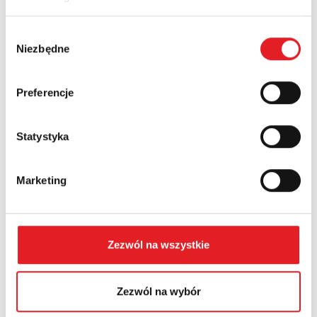
Nazwa firmy:
Wybór
Niezbędne
zgody
Numer telefonu:
Preferencje
Województwo:
Statystyka
Treść: *
Marketing
Zezwól na wszystkie
Wyrażam zgodę na przetwarzanie moich danych
Zezwól na wybór
osobowych przez Relpol S.A. Więcej informacji na
temat przetwarzania danych osobowych w
Polityce