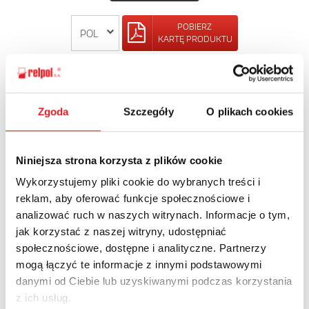
POBIERZ
KARTĘ PRODUKTU
POWRÓT
Zgoda
Szczegóły
O plikach cookies
Niniejsza strona korzysta z plików cookie
Zapytaj o szczegóły oferty
Wykorzystujemy pliki cookie do wybranych treści i
Imię i nazwisko: *
reklam, aby oferować funkcje społecznościowe i
analizować ruch w naszych witrynach. Informacje o tym,
jak korzystać z naszej witryny, udostępniać
społecznościowe, dostępne i analityczne. Partnerzy
Adres e-mail: *
mogą łączyć te informacje z innymi podstawowymi
danymi od Ciebie lub uzyskiwanymi podczas korzystania
z ich usług.
Nazwa firmy: