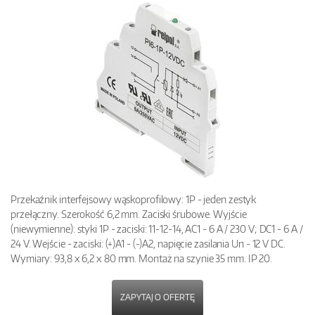
Przekaźnik interfejsowy wąskoprofilowy: 1P - jeden zestyk
przełączny. Szerokość 6,2 mm. Zaciski śrubowe. Wyjście
(niewymienne): styki 1P - zaciski: 11-12-14, AC1 - 6 A / 230 V; DC1 - 6 A /
24 V. Wejście - zaciski: (+)A1 - (-)A2, napięcie zasilania Un - 12 V DC.
Wymiary: 93,8 x 6,2 x 80 mm. Montaż na szynie 35 mm. IP 20.
ZAPYTAJ O OFERTĘ