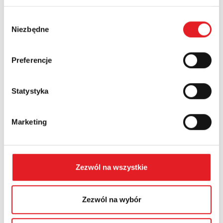
Wybór
Niezbędne
zgody
Numer telefonu:
Preferencje
Województwo:
Statystyka
Treść: *
Marketing
Zezwól na wszystkie
Wyrażam zgodę na przetwarzanie moich danych
Zezwól na wybór
osobowych przez Relpol S.A. Więcej informacji na
temat przetwarzania danych osobowych w
Polityce
prywatności.
*