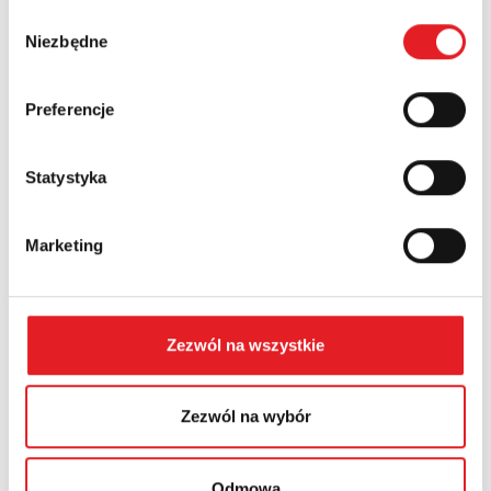
Wybór
Numer telefonu:
Niezbędne
zgody
Preferencje
Województwo:
Statystyka
Treść: *
Marketing
Zezwól na wszystkie
Wyrażam zgodę na przetwarzanie moich danych
osobowych przez Relpol S.A. Więcej informacji na
temat przetwarzania danych osobowych w
Polityce
Zezwól na wybór
prywatności.
*
Zapoznałem z treścią
Polityki Prywatności
*
Odmowa