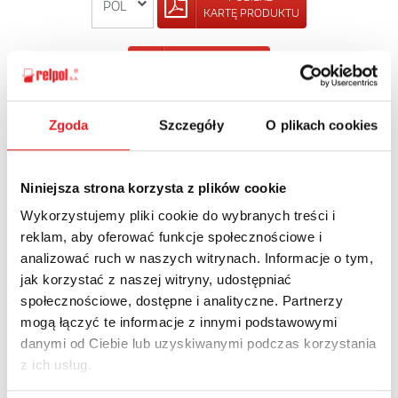
KARTĘ PRODUKTU
POWRÓT
Zgoda
Szczegóły
O plikach cookies
Zapytaj o szczegóły oferty
Niniejsza strona korzysta z plików cookie
Imię i nazwisko: *
Wykorzystujemy pliki cookie do wybranych treści i
reklam, aby oferować funkcje społecznościowe i
analizować ruch w naszych witrynach. Informacje o tym,
jak korzystać z naszej witryny, udostępniać
Adres e-mail: *
społecznościowe, dostępne i analityczne. Partnerzy
mogą łączyć te informacje z innymi podstawowymi
danymi od Ciebie lub uzyskiwanymi podczas korzystania
Nazwa firmy:
z ich usług.