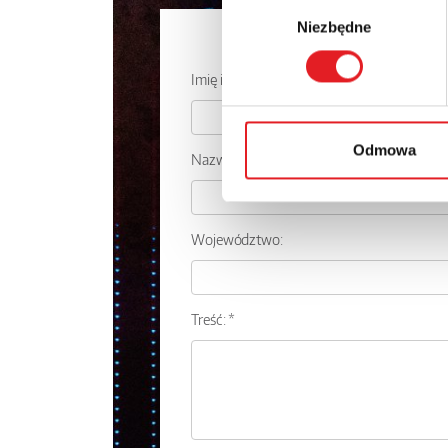
Wybór
Niezbędne
zgody
Zapytaj o
Imię i nazwisko: *
Odmowa
Nazwa firmy:
Województwo:
Treść: *