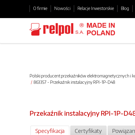
O firmie
Nowości
Relacje Inwestorskie
Blog
Polski producent przekaźników elektromagnetycznych i
863357 - Przekaźnik instalacyjny RPI-1P-D48
Przekaźnik instalacyjny RPI-1P-D4
Specyfikacja
Certyfikaty
Powiązan