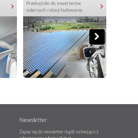
Przekaźniki do inwerterów
Przekaźniki
solarnych i stacji ładowania
Newsletter
Zapisz się do newsletter i bądź na bieżąco z
informacjami o firmie Relpol