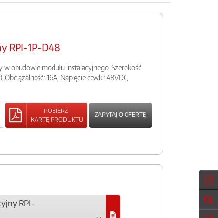
jny RPI-1P-D48
y w obudowie modułu instalacyjnego, Szerokość
y), Obciążalność: 16A, Napięcie cewki: 48VDC,
POBIERZ
ZAPYTAJ O OFERTĘ
KARTĘ PRODUKTU
cyjny RPI-