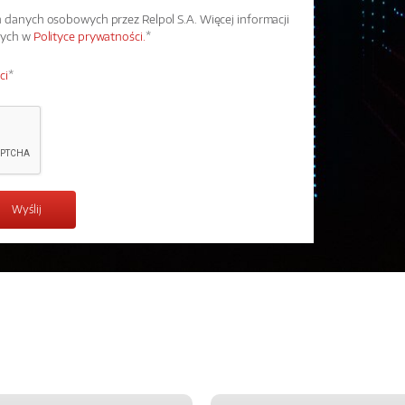
danych osobowych przez Relpol S.A. Więcej informacji
wych w
Polityce prywatności.
*
ci
*