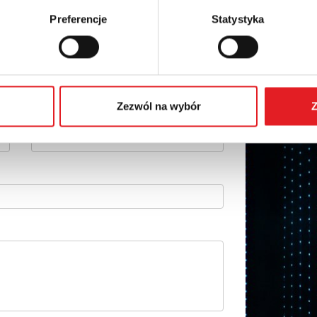
Preferencje
Statystyka
 szczegóły oferty
Adres e-mail: *
Zezwól na wybór
Z
Numer telefonu: