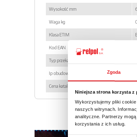
Wysokość mm
Waga kg
Klasa ETIM
Kod EAN
Typ przekaźnika
Zgoda
Ip obudowy
Cena katalogowa
Niniejsza strona korzysta z
Wykorzystujemy pliki cookie
naszych witrynach. Informacj
analityczne. Partnerzy mogą
korzystania z ich usług.