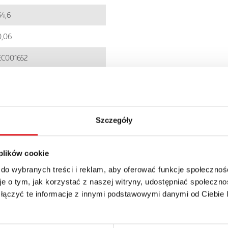
64,6
0,06
EC001652
5900005235467
RPI
Szczegóły
IP 20
83.55zł + 23% VAT
 plików cookie
 do wybranych treści i reklam, aby oferować funkcje społecznoś
e o tym, jak korzystać z naszej witryny, udostępniać społeczno
 łączyć te informacje z innymi podstawowymi danymi od Ciebie