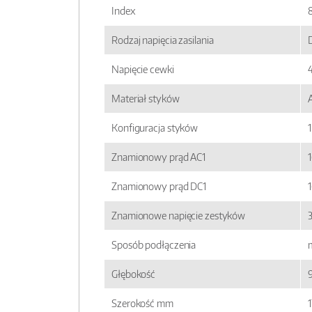
Index
Rodzaj napięcia zasilania
Napięcie cewki
Materiał styków
Konfiguracja styków
Znamionowy prąd AC1
1
Znamionowy prąd DC1
1
Znamionowe napięcie zestyków
Sposób podłączenia
Głębokość
Szerokość mm
1