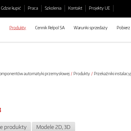
Gdzie kupić
Praca
Szkolenia
Kontakt
Projekty UE
Produkty
Cennik Relpol SA
Warunki sprzedaży
Pobierz
 komponentów automatyki przemysłowej
Produkty
Przekaźniki instala
8
e produkty
Modele 2D, 3D