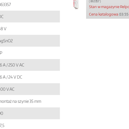
( 863357 )
863357
Stan w magazynie Relpo
Cena katalogowa
83.55 
DC
48 V
AgSnO2
1P
6 A / 250 V AC
6 A / 24 V DC
300 V AC
montaż na szynie 35 mm
90
7,5