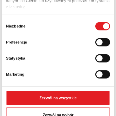
danymi od Ciebie lub uzyskiwanymi podczas korzystania
z ich usług.
Nazwa firmy:
Wybór
Niezbędne
zgody
Numer telefonu:
Preferencje
Statystyka
Województwo:
Marketing
Treść: *
Zezwól na wszystkie
Zezwól na wybór