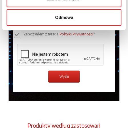
Wyrażam zgodę na przetwarzanie moich danych
osobowych przez Relpol S.A. Więcej informacji na
temat przetwarzania danych osobowych w
Polityce
Odmowa
prywatności.
*
Zapoznałem z treścią
Polityki Prywatności
*
Produkty według zastosowań