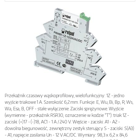
Przekaźnik czasowy wąskoprofilowy, wielofunkcyjny: 1Z - jedno
wyjście triakowe 1 A. Szerokość 6,2 mm. Funkcje: E, Wu, Bi, Bp, R, Ws,
Wa, Esa, B, OFF - stałe wyłączenie. Zaciski sprężynowe. Wyjście
(wymienne - przekaźnik RSR30, oznaczenie w kodzie "T"): triak 1Z -
zaciski: (+)17 - (-)18, AC1 - 1 A / 240 V. Wejście - zaciski: A1 - A2 -
dowolna biegunowość; zewnętrzny zestyk sterujący S - zaciski: S(A3)
- A1, napięcie zasilania Un - 12 V AC/DC. Wymiary: 98,3 x 6,2 x 84,6