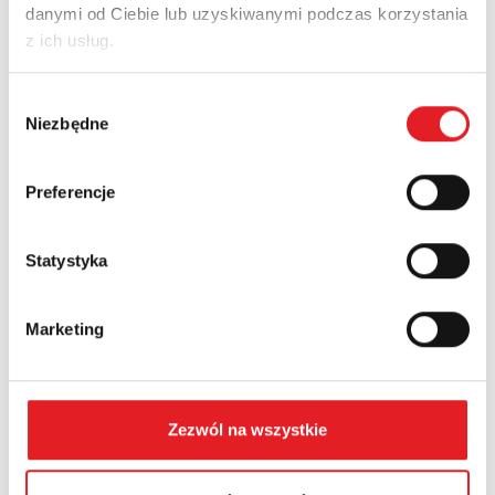
danymi od Ciebie lub uzyskiwanymi podczas korzystania
Adres e-mail: *
z ich usług.
Wybór
Nazwa firmy:
Niezbędne
zgody
Preferencje
Numer telefonu:
Statystyka
Województwo:
Marketing
Treść: *
Zezwól na wszystkie