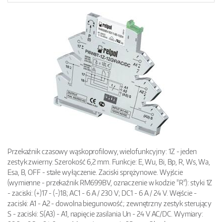
Przekaźnik czasowy wąskoprofilowy, wielofunkcyjny: 1Z - jeden
zestyk zwierny. Szerokość 6,2 mm. Funkcje: E, Wu, Bi, Bp, R, Ws, Wa,
Esa, B, OFF - stałe wyłączenie. Zaciski sprężynowe. Wyjście
(wymienne - przekaźnik RM699BV, oznaczenie w kodzie "R"): styki 1Z
- zaciski: (+)17 - (-)18; AC1 - 6 A / 230 V; DC1 - 6 A / 24 V. Wejście -
zaciski: A1 - A2 - dowolna biegunowość; zewnętrzny zestyk sterujący
S - zaciski: S(A3) - A1, napięcie zasilania Un - 24 V AC/DC. Wymiary: