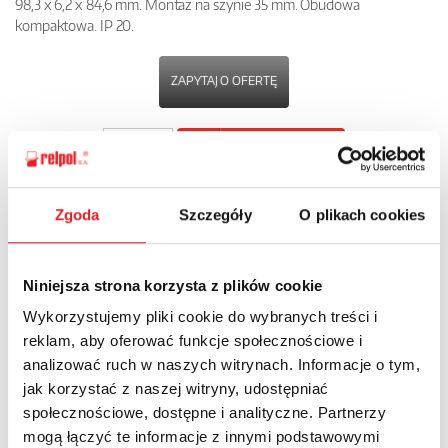
98,3 x 6,2 x 84,6 mm. Montaż na szynie 35 mm. Obudowa
kompaktowa. IP 20.
ZAPYTAJ O OFERTĘ
POBIERZ
KARTĘ PRODUKTU
Zgoda
Szczegóły
O plikach cookies
POWRÓT
Niniejsza strona korzysta z plików cookie
Wykorzystujemy pliki cookie do wybranych treści i
Zapytaj o szczegóły oferty
reklam, aby oferować funkcje społecznościowe i
analizować ruch w naszych witrynach. Informacje o tym,
Imię i nazwisko: *
jak korzystać z naszej witryny, udostępniać
społecznościowe, dostępne i analityczne. Partnerzy
mogą łączyć te informacje z innymi podstawowymi