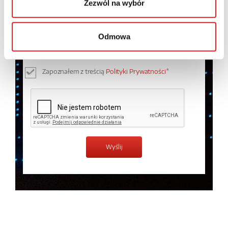
Zezwól na wybór
Wyrażam zgodę na przetwarzanie moich danych
osobowych przez Relpol S.A. Więcej informacji na
Odmowa
temat przetwarzania danych osobowych w
Polityce
prywatności.
*
Zapoznałem z treścią
Polityki Prywatności
*