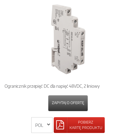
Ogranicznik przepięć DC dla napięć 48VDC, 2 liniowy
ZAPYTAJ O OFERTĘ
POBIERZ
KARTĘ PRODUKTU