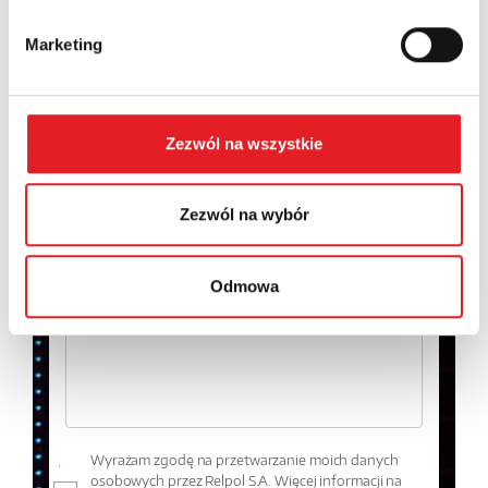
Nazwa firmy:
Marketing
Numer telefonu:
Zezwól na wszystkie
Województwo:
Zezwól na wybór
Odmowa
Treść: *
Wyrażam zgodę na przetwarzanie moich danych
osobowych przez Relpol S.A. Więcej informacji na