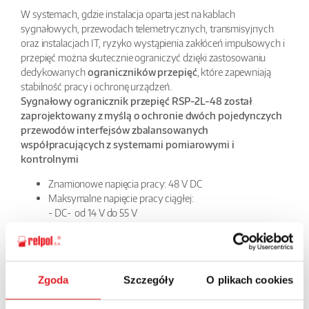
W systemach, gdzie instalacja oparta jest na kablach
sygnałowych, przewodach telemetrycznych, transmisyjnych
oraz instalacjach IT, ryzyko wystąpienia zakłóceń impulsowych i
przepięć można skutecznie ograniczyć dzięki zastosowaniu
dedykowanych
ograniczników przepięć
, które zapewniają
stabilność pracy i ochronę urządzeń..
Sygnałowy ogranicznik przepięć RSP-2L-48 został
zaprojektowany z myślą o ochronie dwóch pojedynczych
przewodów interfejsów zbalansowanych
współpracujących z systemami pomiarowymi i
kontrolnymi
Znamionowe napięcia pracy: 48 V DC
Maksymalne napięcie pracy ciągłej:
- DC- od 14 V do 55 V
- AC- od 9,5 V do 38,5 V
prąd wyładowczy znamionowy
- łącznie: 10 kA
- na linię: 5 kA
Zgoda
Szczegóły
O plikach cookies
Czas zadziałania ochrony przeciwprzepięciowej
ogranicznika