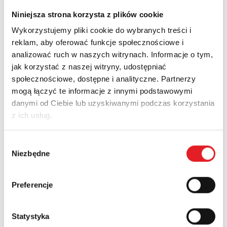
sygnałowego RSP-2L-48
w zależności od rodzaju
chronionych linii
Niniejsza strona korzysta z plików cookie
- Linia- linia ≤ 1 ns
Wykorzystujemy pliki cookie do wybranych treści i
- Linia-PG ≤ 100 ns
reklam, aby oferować funkcje społecznościowe i
Poznaj
sygnałowe ograniczniki przepięć
do
ochrony
2 par linii lub 4 linii
pojedynczych
analizować ruch w naszych witrynach. Informacje o tym,
jak korzystać z naszej witryny, udostępniać
społecznościowe, dostępne i analityczne. Partnerzy
POWRÓT
mogą łączyć te informacje z innymi podstawowymi
danymi od Ciebie lub uzyskiwanymi podczas korzystania
z ich usług.
Zapytaj o szczegóły oferty
Wybór
Niezbędne
zgody
Imię i nazwisko: *
Preferencje
Adres e-mail: *
Statystyka