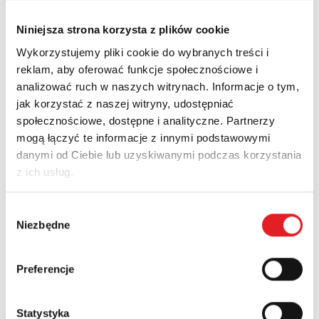
chronionych linii
- Linia- linia ≤ 1 ns
- Linia-PG ≤ 100 ns
Niniejsza strona korzysta z plików cookie
Inne napięcia:
Wykorzystujemy pliki cookie do wybranych treści i
reklam, aby oferować funkcje społecznościowe i
Ogranicznik przepięć RSP-2L-24
Ogranicznik przepięć RSP-2L-48
analizować ruch w naszych witrynach. Informacje o tym,
jak korzystać z naszej witryny, udostępniać
społecznościowe, dostępne i analityczne. Partnerzy
POWRÓT
mogą łączyć te informacje z innymi podstawowymi
danymi od Ciebie lub uzyskiwanymi podczas korzystania
z ich usług.
Wybór
Zapytaj o szczegóły oferty
Niezbędne
zgody
Imię i nazwisko: *
Preferencje
Adres e-mail: *
Statystyka