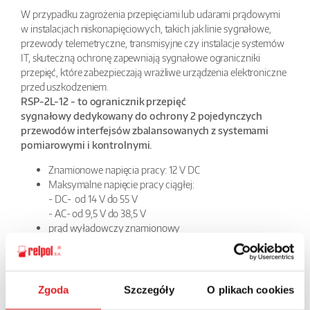
W przypadku zagrożenia przepięciami lub udarami prądowymi
w instalacjach niskonapięciowych, takich jak linie sygnałowe,
przewody telemetryczne, transmisyjne czy instalacje systemów
IT, skuteczną ochronę zapewniają sygnałowe ograniczniki
przepięć, które zabezpieczają wrażliwe urządzenia elektroniczne
przed uszkodzeniem.
RSP-2L-12 - to
ogranicznik przepięć
sygnałowy
dedykowany do ochrony 2 pojedynczych
przewodów interfejsów zbalansowanych z systemami
pomiarowymi i kontrolnymi.
Znamionowe napięcia pracy: 12 V DC
Maksymalne napięcie pracy ciągłej:
- DC- od 14 V do 55 V
- AC- od 9,5 V do 38,5 V
prąd wyładowczy znamionowy
- łącznie: 10 kA
- na linię: 5 kA
Czas zadziałania ochrony przeciwprzepięciowej
ogranicznika
Zgoda
Szczegóły
O plikach cookies
sygnałowego RSP-2L-12
w zależności od rodzaju