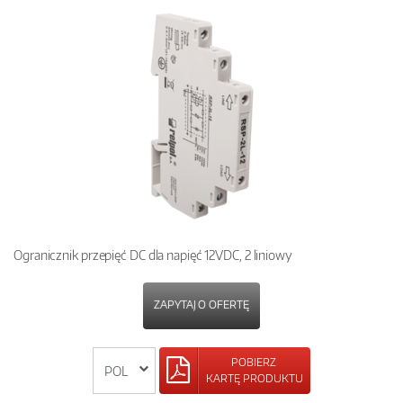
Ogranicznik przepięć DC dla napięć 12VDC, 2 liniowy
ZAPYTAJ O OFERTĘ
POBIERZ
KARTĘ PRODUKTU