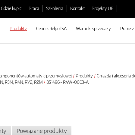
Gdzie kupić
Praca
Szkolenia
Kontakt
Projekty UE
Produkty
Cennik Relpol SA
Warunki sprzedaży
Pobierz
 komponentów automatyki przemysłowej
Produkty
Gniazda i akcesoria 
2N, R3N, R4N, RY2, R2M
851496 - R4W-0003-A
ty
Powiązane produkty