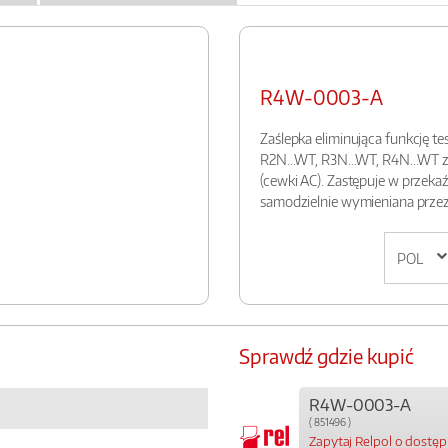
R4W-0003-A
Zaślepka eliminująca funkcję t
R2N...WT, R3N...WT, R4N...WT 
(cewki AC). Zastępuje w przekaź
samodzielnie wymieniana przez 
Sprawdź gdzie kupić
R4W-0003-A
( 851496 )
Zapytaj Relpol o dostę