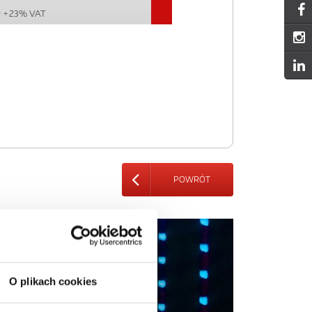
ł
+ 23% VAT
POWRÓT
O plikach cookies