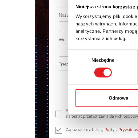
Niniejsza strona korzysta z
Nazwa firmy:
Wykorzystujemy pliki cookie
naszych witrynach. Informacj
analityczne. Partnerzy mogą
korzystania z ich usług.
Województwo:
Wybór
Niezbędne
zgody
Treść: *
Odmowa
Wyrażam zgodę na przetwarzanie moich 
na temat przetwarzania danych osobo
Zapoznałem z treścią
Polityki Prywatnoś