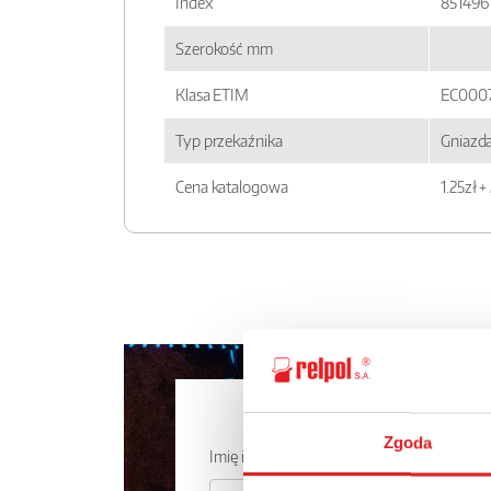
Index
851496
Szerokość mm
Klasa ETIM
EC000
Typ przekaźnika
Gniazda
Cena katalogowa
1.25zł 
Zapytaj o
Zgoda
Imię i nazwisko: *