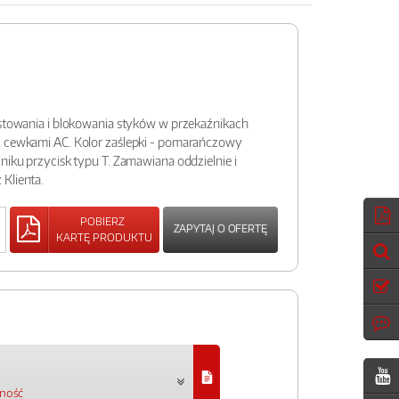
estowania i blokowania styków w przekaźnikach
z cewkami AC. Kolor zaślepki - pomarańczowy
niku przycisk typu T. Zamawiana oddzielnie i
Klienta.
POBIERZ
ZAPYTAJ O OFERTĘ
KARTĘ PRODUKTU
pność