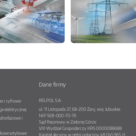
Dane firmy
RELPOL S.A.
e i cyfrowe
ul.
11 Listopada 37
,
68-200
Żary
, woj.
lubuskie
gii elektrycznej
NIP 928-000-70-76
ednofazowe i
Sąd Rejonowy w Zielonej Górze
VIII Wydział Gospodarczy KRS 0000088688
słowe wtykowe
Kapitał akcyjny w pełni opłacony 48.045.965 zł