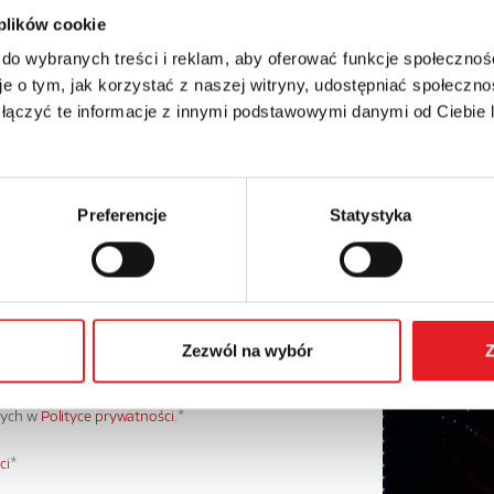
 plików cookie
Numer telefonu:
 do wybranych treści i reklam, aby oferować funkcje społecznoś
e o tym, jak korzystać z naszej witryny, udostępniać społeczno
 łączyć te informacje z innymi podstawowymi danymi od Ciebie
Preferencje
Statystyka
Zezwól na wybór
Z
danych osobowych przez Relpol S.A. Więcej informacji
wych w
Polityce prywatności.
*
ci
*