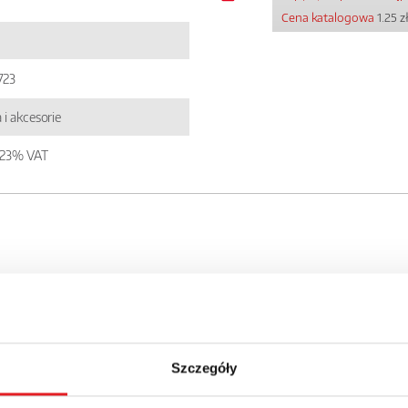
Cena katalogowa
1.25 z
723
 i akcesorie
+ 23% VAT
 szczegóły oferty
Szczegóły
Adres e-mail: *