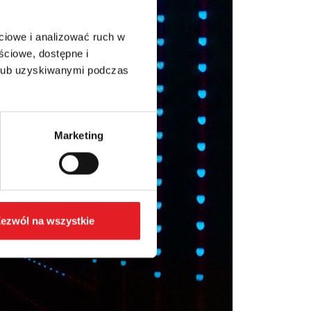
ciowe i analizować ruch w
ściowe, dostępne i
 lub uzyskiwanymi podczas
Marketing
ezwól na wszystkie