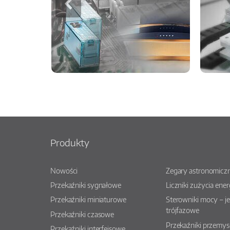
Produkty
Nowości
Zegary astronomiczn
Przekaźniki sygnałowe
Liczniki zużycia ener
Przekaźniki miniaturowe
Sterowniki mocy – j
trójfazowe
Przekaźniki czasowe
Przekaźniki przemy
Przekaźniki interfejsowe