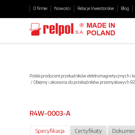
O firmie
Nowości
Relacje Inwestorskie
Blog
Polski producent przekaźników elektromagnetycznych i
Obejmy i akcesoria do przekaźników przemysłowych R
R4W-0003-A
Specyfikacja
Certyfikaty
Dokumen