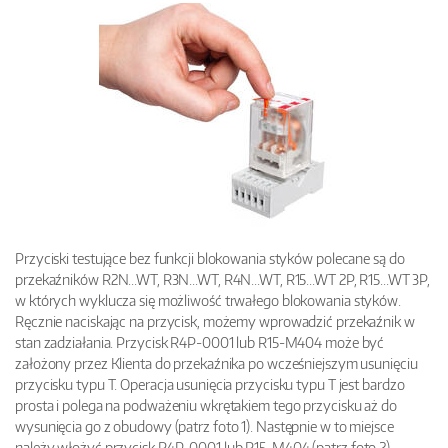
Przyciski testujące bez funkcji blokowania styków polecane są do
przekaźników R2N...WT, R3N...WT, R4N...WT, R15...WT 2P, R15...WT 3P,
w których wyklucza się możliwość trwałego blokowania styków.
Ręcznie naciskając na przycisk, możemy wprowadzić przekaźnik w
stan zadziałania. Przycisk R4P-0001 lub R15-M404 może być
założony przez Klienta do przekaźnika po wcześniejszym usunięciu
przycisku typu T. Operacja usunięcia przycisku typu T jest bardzo
prosta i polega na podważeniu wkrętakiem tego przycisku aż do
wysunięcia go z obudowy (patrz foto 1). Następnie w to miejsce
należy włożyć przycisk R4P-0001 lub R15-M404 (patrz foto 2).