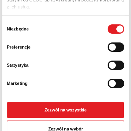
z ich usług.
Nazwa firmy:
Wybór
Niezbędne
zgody
Numer telefonu:
Preferencje
Statystyka
Województwo:
Marketing
Treść: *
Zezwól na wszystkie
Zezwól na wybór