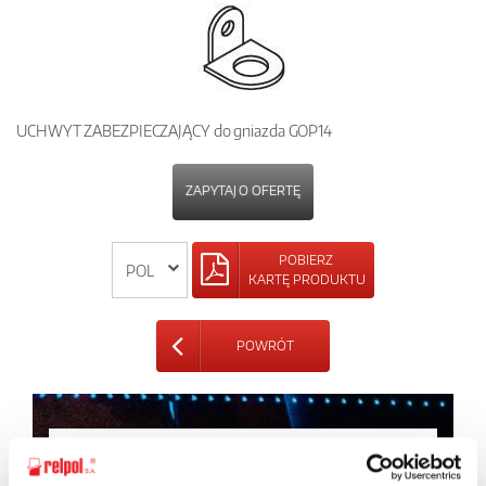
UCHWYT ZABEZPIECZAJĄCY do gniazda GOP14
ZAPYTAJ O OFERTĘ
POBIERZ
KARTĘ PRODUKTU
POWRÓT
Zapytaj o szczegóły oferty