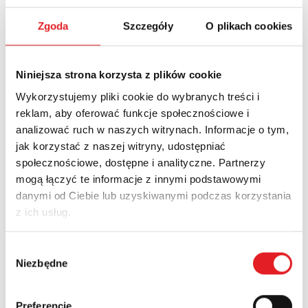
Imię i nazwisko: *
Zgoda
Szczegóły
O plikach cookies
Niniejsza strona korzysta z plików cookie
Adres e-mail: *
Wykorzystujemy pliki cookie do wybranych treści i
reklam, aby oferować funkcje społecznościowe i
analizować ruch w naszych witrynach. Informacje o tym,
Nazwa firmy:
jak korzystać z naszej witryny, udostępniać
społecznościowe, dostępne i analityczne. Partnerzy
mogą łączyć te informacje z innymi podstawowymi
Numer telefonu:
danymi od Ciebie lub uzyskiwanymi podczas korzystania
z ich usług.
Województwo:
Wybór
Niezbędne
zgody
Treść: *
Preferencje