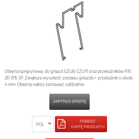
Obejma sprężynowa, do gniazd GZU8, GZU11 oraz przekaźników R15
2P, R15 3P. Zwiększa wysokość zestawu gniazdo + przekaźnik o około
4 mm. Obejmę należy zamawiać oddzielnie.
ZAPYTAJ O OFERTĘ
POBIERZ
KARTĘ PRODUKTU