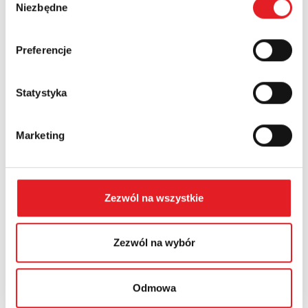
Niezbędne
zgody
Województwo:
Preferencje
Statystyka
Treść: *
Marketing
Wyrażam zgodę na przetwarzanie moich danych
Zezwól na wszystkie
osobowych przez Relpol S.A. Więcej informacji na
temat przetwarzania danych osobowych w
Polityce
prywatności.
*
Zezwól na wybór
Zapoznałem z treścią
Polityki Prywatności
*
Odmowa