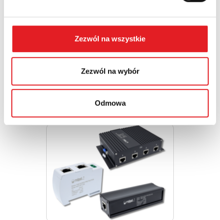
Zezwól na wszystkie
Przekaźnik półprzewodnikowy interfejsowy KSR-
1-RSR25...
Zezwól na wybór
Relpol wprowadza do oferty nowoczesny przekaźnik
półprzewodnikowy interfejsowy KSR-1-RSR25-B. Jest to
Odmowa
rozwiązanie prz...