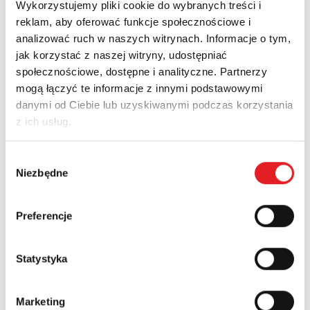
Wykorzystujemy pliki cookie do wybranych treści i
4
reklam, aby oferować funkcje społecznościowe i
Image
1
Pobierz
analizować ruch w naszych witrynach. Informacje o tym,
jak korzystać z naszej witryny, udostępniać
społecznościowe, dostępne i analityczne. Partnerzy
6
mogą łączyć te informacje z innymi podstawowymi
danymi od Ciebie lub uzyskiwanymi podczas korzystania
Image
1
Pobierz
z ich usług.
Wybór
Niezbędne
zgody
Nowości
Aktualności
Preferencje
Statystyka
Marketing