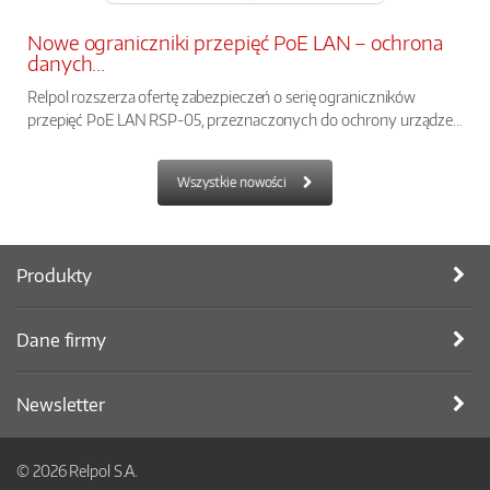
Nowe ograniczniki przepięć PoE LAN – ochrona
danych...
Relpol rozszerza ofertę zabezpieczeń o serię ograniczników
przepięć PoE LAN RSP-05, przeznaczonych do ochrony urządze...
Wszystkie nowości
Produkty
Dane firmy
Newsletter
© 2026 Relpol S.A.