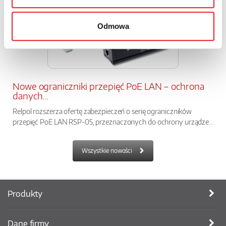
Odmowa
Nowe ograniczniki przepięć PoE LAN – ochrona
danych...
Relpol rozszerza ofertę zabezpieczeń o serię ograniczników
przepięć PoE LAN RSP-05, przeznaczonych do ochrony urządze...
Wszystkie nowości
Produkty
Dane firmy