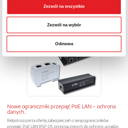
Przekaźnik półprzewodnikowy interfejsowy KSR-
Zezwól na wszystkie
1-RSR25...
Relpol wprowadza do oferty nowoczesny przekaźnik
półprzewodnikowy interfejsowy KSR-1-RSR25-B. Jest to
Zezwól na wybór
rozwiązanie prz...
Odmowa
Nowe ograniczniki przepięć PoE LAN – ochrona
danych...
Relpol rozszerza ofertę zabezpieczeń o serię ograniczników
przepięć PoE LAN RSP-05, przeznaczonych do ochrony urządze...