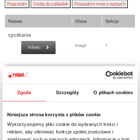
Nazwa
Klasa
Sekcja
spotkanie
Image
1
Pobierz
spotkanie
Image
1
Pobierz
Zgoda
Szczegóły
O plikach cookies
spotkanie
Niniejsza strona korzysta z plików cookie
Image
1
Pobierz
Wykorzystujemy pliki cookie do wybranych treści i
reklam, aby oferować funkcje społecznościowe i
analizować ruch w naszych witrynach. Informacje o tym,