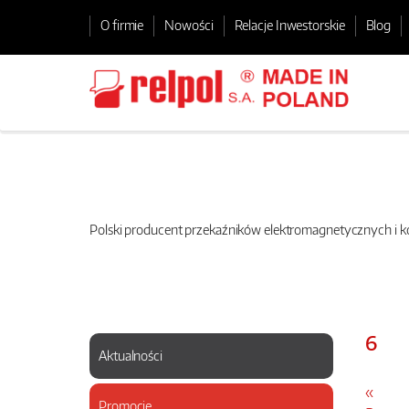
O firmie
Nowości
Relacje Inwestorskie
Blog
Polski producent przekaźników elektromagnetycznych i
6
Aktualności
«
Promocje