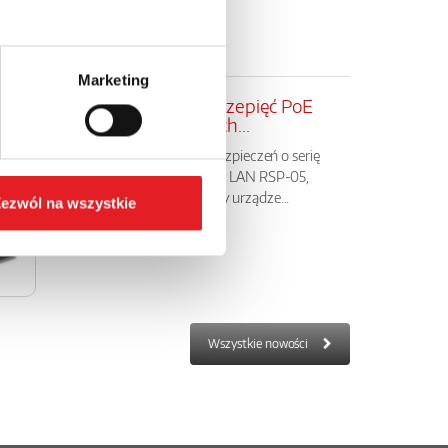
Marketing
Nowe ograniczniki przepięć PoE
LAN – ochrona danych...
Relpol rozszerza ofertę zabezpieczeń o serię
ograniczników przepięć PoE LAN RSP-05,
przeznaczonych do ochrony urządze...
ezwól na wszystkie
Wszystkie nowości