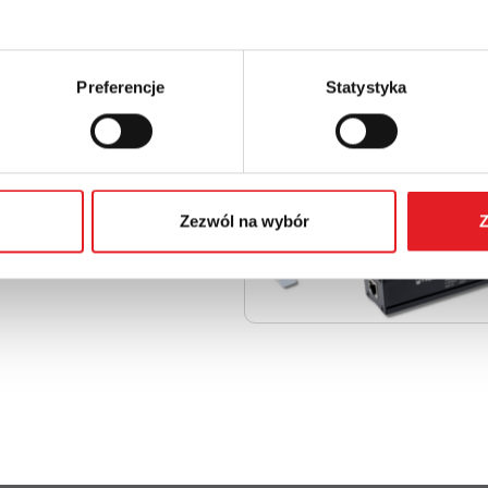
Preferencje
Statystyka
nik półprzewodnikowy
sowy KSR-1-RSR25...
owadza do oferty nowoczesny
 półprzewodnikowy interfejsowy
-B. Jest to rozwiązanie prz...
Zezwól na wybór
Z