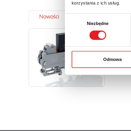
korzystania z ich usług.
Nowości
Aktualności
Wybór
Niezbędne
zgody
Przekaź
interfej
Relpol wpr
przekaźnik
KSR-1-RSR25
Odmowa