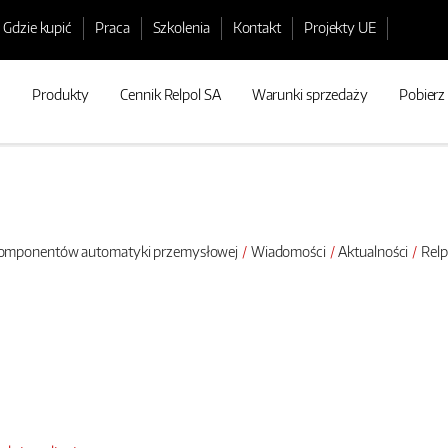
Gdzie kupić
Praca
Szkolenia
Kontakt
Projekty UE
Produkty
Cennik Relpol SA
Warunki sprzedaży
Pobierz
 komponentów automatyki przemysłowej
Wiadomości
Aktualności
Relp