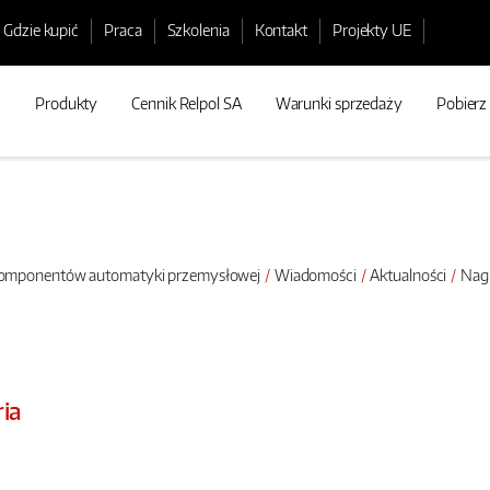
Gdzie kupić
Praca
Szkolenia
Kontakt
Projekty UE
Produkty
Cennik Relpol SA
Warunki sprzedaży
Pobierz
 komponentów automatyki przemysłowej
Wiadomości
Aktualności
Nag
ria