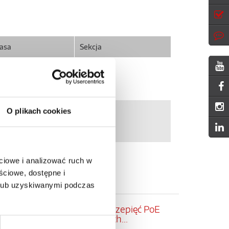
asa
Sekcja
age
1
O plikach cookies
age
1
ciowe i analizować ruch w
ściowe, dostępne i
 lub uzyskiwanymi podczas
Nowe ograniczniki przepięć PoE
LAN – ochrona danych...