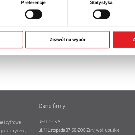
Preferencje
Statystyka
owadza do oferty nowoczesny
 półprzewodnikowy interfejsowy
-B. Jest to rozwiązanie prz...
Zezwól na wybór
Z
Dane firmy
RELPOL S.A.
e i cyfrowe
ul.
11 Listopada 37
,
68-200
Żary
, woj.
lubuskie
gii elektrycznej