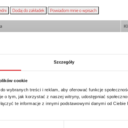
a
Kl
Pobierz
Im
Szczegóły
Pobierz
Im
 plików cookie
 do wybranych treści i reklam, aby oferować funkcje społecznoś
e o tym, jak korzystać z naszej witryny, udostępniać społeczno
 łączyć te informacje z innymi podstawowymi danymi od Ciebie
nik półprzewodnikowy
sowy KSR-1-RSR25...