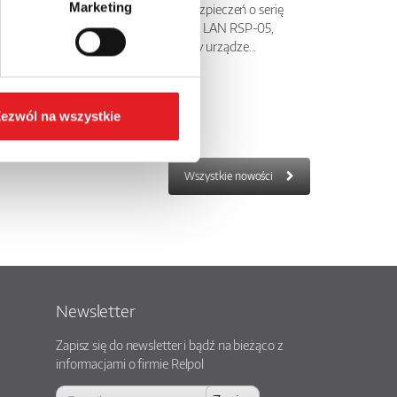
Marketing
Relpol rozszerza ofertę zabezpieczeń o serię
ograniczników przepięć PoE LAN RSP-05,
przeznaczonych do ochrony urządze...
ezwól na wszystkie
Wszystkie nowości
Newsletter
Zapisz się do newsletter i bądź na bieżąco z
informacjami o firmie Relpol