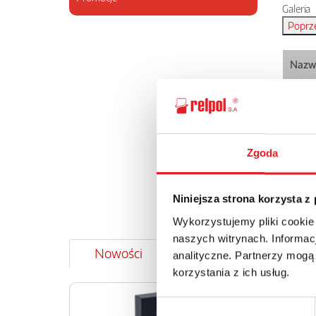
Galeria
Nazw
1
Zgoda
2
Niniejsza strona korzysta z
Wykorzystujemy pliki cookie
naszych witrynach. Informacj
Nowości
Aktualności
analityczne. Partnerzy mogą
korzystania z ich usług.
Przekaź
interfej
Wybór