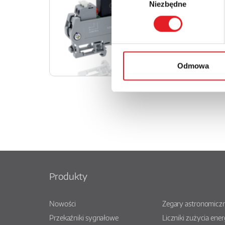
Niezbędne
zgody
Relpol wpr
przekaźnik
KSR-1-RSR25
Odmowa
Produkty
Nowości
Zegary astronomiczn
Przekaźniki sygnałowe
Liczniki zużycia ener