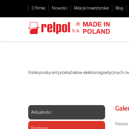
O firmie
Nowości
Relacje Inwestorskie
Blog
Polski producent przekaźników elektromagnetycznych i
Gale
Aktualności
Nazwa
Promocje