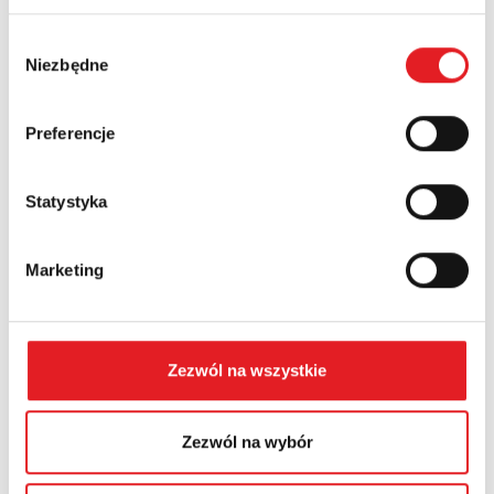
Wybór
Niezbędne
zgody
Numer telefonu:
Preferencje
Województwo:
Statystyka
Treść: *
Marketing
Zezwól na wszystkie
Wyrażam zgodę na przetwarzanie moich danych
Zezwól na wybór
osobowych przez Relpol S.A. Więcej informacji na
temat przetwarzania danych osobowych w
Polityce
prywatności.
*