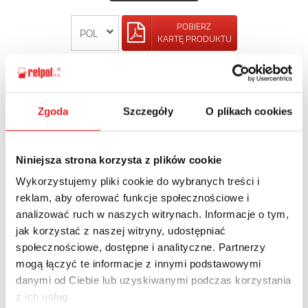
POBIERZ
KARTĘ PRODUKTU
POWRÓT
Zgoda
Szczegóły
O plikach cookies
Niniejsza strona korzysta z plików cookie
Zapytaj o szczegóły oferty
Wykorzystujemy pliki cookie do wybranych treści i
Imię i nazwisko: *
reklam, aby oferować funkcje społecznościowe i
analizować ruch w naszych witrynach. Informacje o tym,
jak korzystać z naszej witryny, udostępniać
społecznościowe, dostępne i analityczne. Partnerzy
Adres e-mail: *
mogą łączyć te informacje z innymi podstawowymi
danymi od Ciebie lub uzyskiwanymi podczas korzystania
z ich usług.
Nazwa firmy: