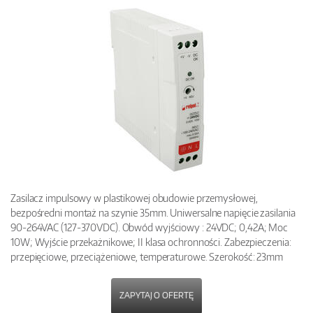
Zasilacz impulsowy w plastikowej obudowie przemysłowej,
bezpośredni montaż na szynie 35mm. Uniwersalne napięcie zasilania
90-264VAC (127-370VDC). Obwód wyjściowy : 24VDC; 0,42A; Moc
10W; Wyjście przekażnikowe; II klasa ochronności. Zabezpieczenia:
przepięciowe, przeciążeniowe, temperaturowe. Szerokość: 23mm
ZAPYTAJ O OFERTĘ