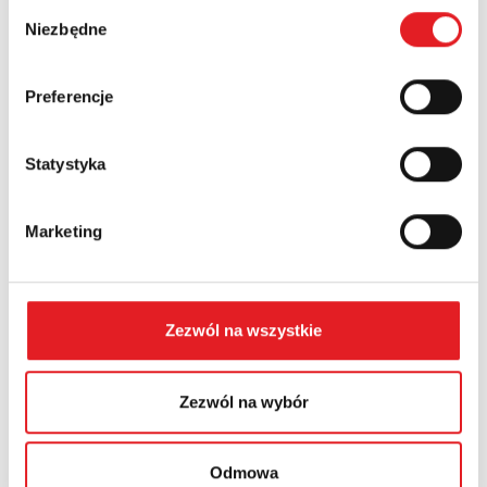
Wybór
Numer telefonu:
Niezbędne
zgody
Preferencje
Województwo:
Statystyka
Treść: *
Marketing
Zezwól na wszystkie
Wyrażam zgodę na przetwarzanie moich danych
osobowych przez Relpol S.A. Więcej informacji na
temat przetwarzania danych osobowych w
Polityce
Zezwól na wybór
prywatności.
*
Zapoznałem z treścią
Polityki Prywatności
*
Odmowa