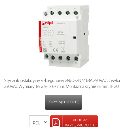
Stycznik instalacyjny 4-biegunowy 2N/O+2N/Z 63A 250VAC; Cewka:
230VAC Wymiary: 85 x 54 x 67 mm. Montaż na szynie 35 mm. IP 20.
ZAPYTAJ O OFERTĘ
POBIERZ
KARTĘ PRODUKTU