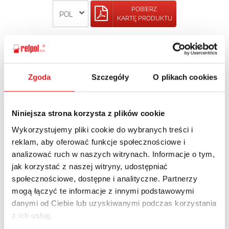
POBIERZ
KARTĘ PRODUKTU
POWRÓT
Zgoda
Szczegóły
O plikach cookies
Zapytaj o szczegóły oferty
Niniejsza strona korzysta z plików cookie
Wykorzystujemy pliki cookie do wybranych treści i
Imię i nazwisko: *
reklam, aby oferować funkcje społecznościowe i
analizować ruch w naszych witrynach. Informacje o tym,
jak korzystać z naszej witryny, udostępniać
Adres e-mail: *
społecznościowe, dostępne i analityczne. Partnerzy
mogą łączyć te informacje z innymi podstawowymi
danymi od Ciebie lub uzyskiwanymi podczas korzystania
Nazwa firmy:
z ich usług.