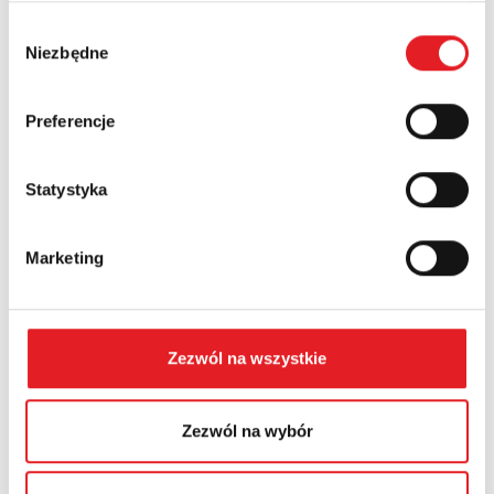
Wybór
Niezbędne
Numer telefonu:
zgody
Preferencje
Województwo:
Statystyka
Treść: *
Marketing
Zezwól na wszystkie
Wyrażam zgodę na przetwarzanie moich danych
osobowych przez Relpol S.A. Więcej informacji na
Zezwól na wybór
temat przetwarzania danych osobowych w
Polityce
prywatności.
*