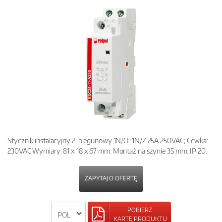
Stycznik instalacyjny 2-biegunowy 1N/O+1N/Z 25A 250VAC; Cewka:
230VAC Wymiary: 81 x 18 x 67 mm. Montaż na szynie 35 mm. IP 20.
ZAPYTAJ O OFERTĘ
POBIERZ
KARTĘ PRODUKTU