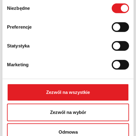
Wybór
Numer telefonu:
Niezbędne
zgody
Preferencje
Województwo:
Statystyka
Treść: *
Marketing
Zezwól na wszystkie
Wyrażam zgodę na przetwarzanie moich danych
osobowych przez Relpol S.A. Więcej informacji na
temat przetwarzania danych osobowych w
Polityce
Zezwól na wybór
prywatności.
*
Zapoznałem z treścią
Polityki Prywatności
*
Odmowa