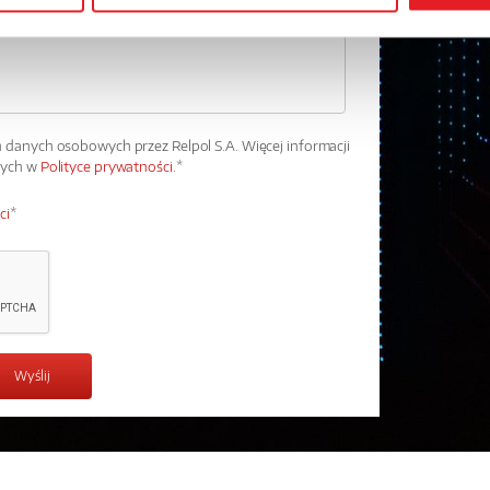
danych osobowych przez Relpol S.A. Więcej informacji
wych w
Polityce prywatności.
*
ci
*