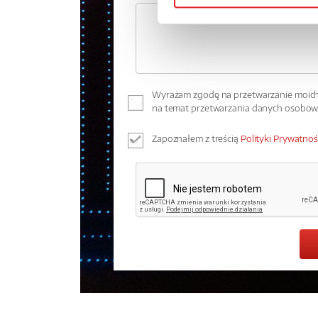
Wyrażam zgodę na przetwarzanie moich 
na temat przetwarzania danych osobo
Zapoznałem z treścią
Polityki Prywatnoś