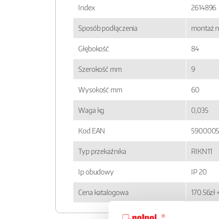
Index
2614896
Sposób podłączenia
montaż n
Głębokość
84
Szerokość mm
9
Wysokość mm
60
Waga kg
0,035
Kod EAN
5900005
Typ przekaźnika
RIKN11
Ip obudowy
IP 20
Cena katalogowa
170.56zł