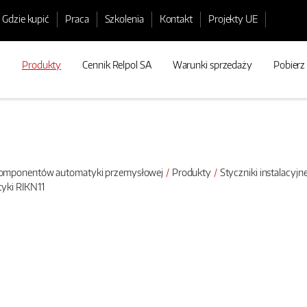
Gdzie kupić
Praca
Szkolenia
Kontakt
Projekty UE
Produkty
Cennik Relpol SA
Warunki sprzedaży
Pobierz
 komponentów automatyki przemysłowej
Produkty
Styczniki instalacyjn
tyki RIKN11