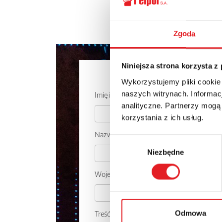
Zgoda
Niniejsza strona korzysta z
Zapytaj o
Wykorzystujemy pliki cookie
naszych witrynach. Informacj
Imię i nazwisko: *
analityczne. Partnerzy mogą
korzystania z ich usług.
Nazwa firmy:
Wybór
Niezbędne
zgody
Województwo:
Odmowa
Treść: *