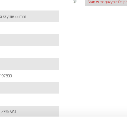
Stan w magazynie Relpo
a szynie 35 mm
197833
 + 23% VAT