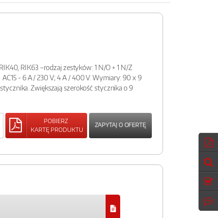
RIK40, RIK63 –rodzaj zestyków: 1 N/O + 1 N/Z
- AC15 - 6 A / 230 V; 4 A / 400 V. Wymiary: 90 x 9
ycznika. Zwiększają szerokość stycznika o 9
POBIERZ
ZAPYTAJ O OFERTĘ
KARTĘ PRODUKTU