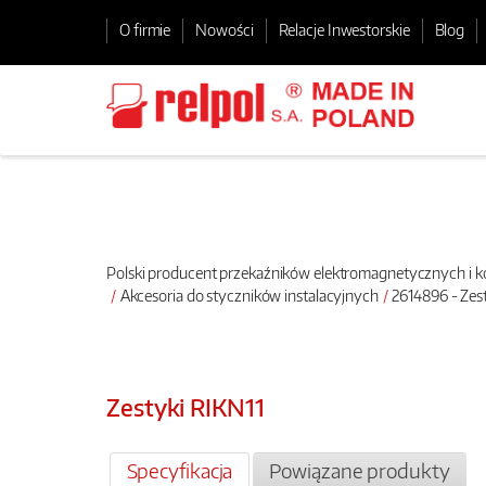
O firmie
Nowości
Relacje Inwestorskie
Blog
Polski producent przekaźników elektromagnetycznych i
Akcesoria do styczników instalacyjnych
2614896 - Zes
Zestyki RIKN11
Specyfikacja
Powiązane produkty