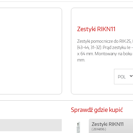
Zestyki RIKN11
Zestyki pomocnicze do RIK 25, 
(43-44, 31-32). Prąd zestyku Ie 
x 64 mm. Montowany na boku st
mm.
Sprawdź gdzie kupić
Zestyki RIKN11
( 2614896 )