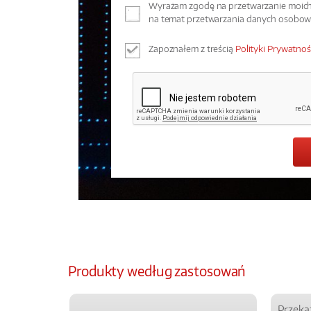
Wyrażam zgodę na przetwarzanie moich 
na temat przetwarzania danych osobo
Zapoznałem z treścią
Polityki Prywatnoś
Produkty według zastosowań
Przeka