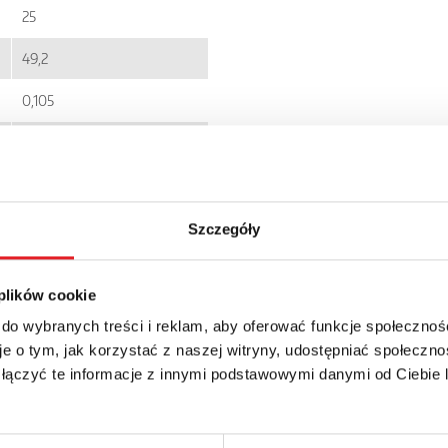
25
49,2
0,105
EC001437
RS50
IP 40
Szczegóły
143.52zł + 23% VAT
 plików cookie
 do wybranych treści i reklam, aby oferować funkcje społecznoś
e o tym, jak korzystać z naszej witryny, udostępniać społeczno
 łączyć te informacje z innymi podstawowymi danymi od Ciebie