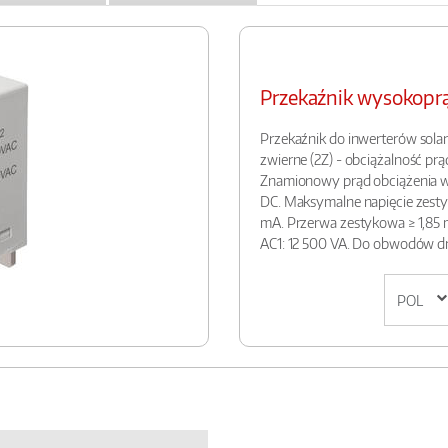
Przekaźnik wysokop
Przekaźnik do inwerterów solar
zwierne (2Z) - obciążalność pr
Znamionowy prąd obciążenia w k
DC. Maksymalne napięcie zesty
mA. Przerwa zestykowa ≥ 1,85
AC1: 12 500 VA. Do obwodów 