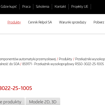
Gdzie kupić
Praca
Szkolenia
Kontakt
Projekty UE
Produkty
Cennik Relpol SA
Warunki sprzedaży
Pobierz
 komponentów automatyki przemysłowej
Produkty
Przekaźniki wysoko
alność do 50A
859171 - Przekaźnik wysokoprądowy RS50-3022-25-1005
3022-25-1005
e produkty
Modele 2D, 3D