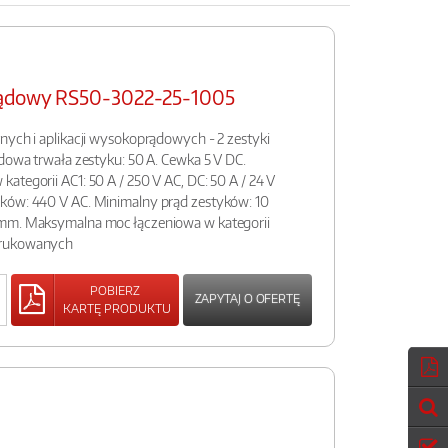
rądowy RS50-3022-25-1005
nych i aplikacji wysokoprądowych - 2 zestyki
ądowa trwała zestyku: 50 A. Cewka 5 V DC.
ategorii AC1: 50 A / 250 V AC, DC: 50 A / 24 V
ków: 440 V AC. Minimalny prąd zestyków: 10
 mm. Maksymalna moc łączeniowa w kategorii
drukowanych
POBIERZ
ZAPYTAJ O OFERTĘ
KARTĘ PRODUKTU