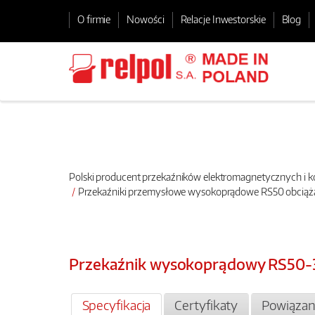
O firmie
Nowości
Relacje Inwestorskie
Blog
Polski producent przekaźników elektromagnetycznych i
Przekaźniki przemysłowe wysokoprądowe RS50 obciąż
Przekaźnik wysokoprądowy RS50-
Specyfikacja
Certyfikaty
Powiązan