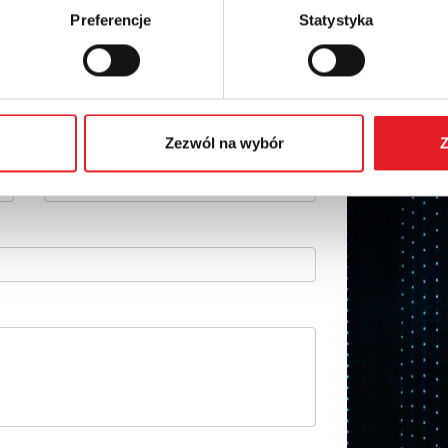
 szczegóły oferty
Preferencje
Statystyka
Adres e-mail: *
Zezwól na wybór
Z
Numer telefonu: