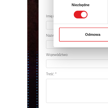
Zapytaj o
Niezbędne
zgody
Imię i nazwisko: *
Odmowa
Nazwa firmy:
Województwo:
Treść: *