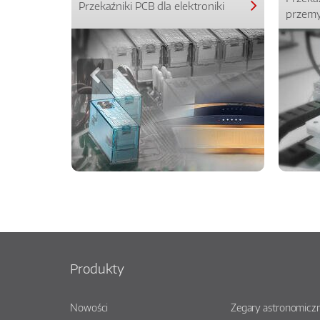
Przekaźniki PCB dla elektroniki
przemy
Produkty
Nowości
Zegary astronomiczn