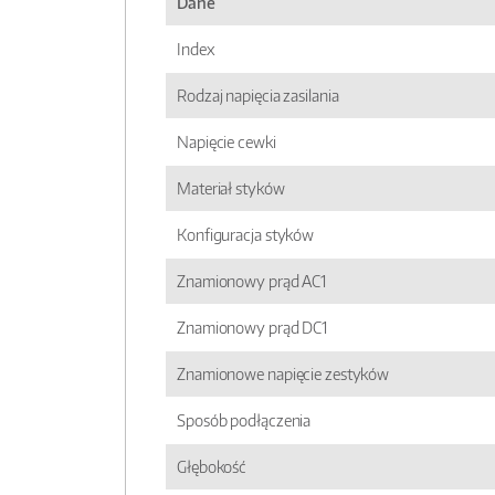
Dane
Index
Rodzaj napięcia zasilania
Napięcie cewki
Materiał styków
Konfiguracja styków
Znamionowy prąd AC1
Znamionowy prąd DC1
Znamionowe napięcie zestyków
Sposób podłączenia
Głębokość