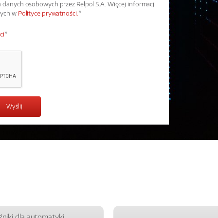
danych osobowych przez Relpol S.A. Więcej informacji
wych w
Polityce prywatności.
*
ci
*
źniki dla automatyki