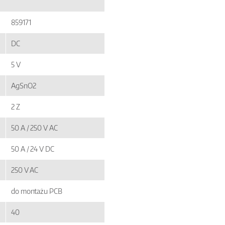
859171
DC
5 V
AgSnO2
2 Z
50 A / 250 V AC
50 A / 24 V DC
250 V AC
do montażu PCB
40