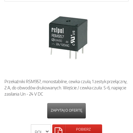
Przekaźniki RSM957, monostabilne, cewka czuła, 1 zestyk przełączny,
2 A, do obwodów drukowanych. Wejście / cewka czuła: 5-6, napięcie
zasilania Un - 24 V DC
ZAPYTAJ O OFERTĘ
POBIERZ