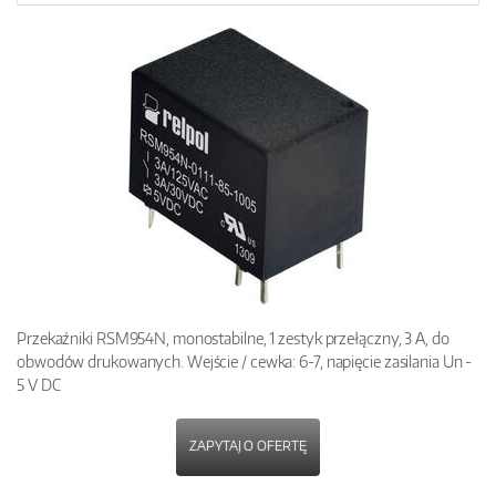
Przekaźniki RSM954N, monostabilne, 1 zestyk przełączny, 3 A, do
obwodów drukowanych. Wejście / cewka: 6-7, napięcie zasilania Un -
5 V DC
ZAPYTAJ O OFERTĘ