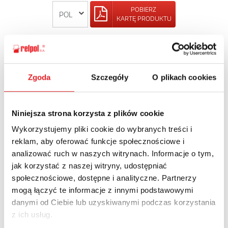
POBIERZ
KARTĘ PRODUKTU
POWRÓT
Zgoda
Szczegóły
O plikach cookies
Zapytaj o szczegóły oferty
Niniejsza strona korzysta z plików cookie
Wykorzystujemy pliki cookie do wybranych treści i
Imię i nazwisko: *
reklam, aby oferować funkcje społecznościowe i
analizować ruch w naszych witrynach. Informacje o tym,
jak korzystać z naszej witryny, udostępniać
Adres e-mail: *
społecznościowe, dostępne i analityczne. Partnerzy
mogą łączyć te informacje z innymi podstawowymi
danymi od Ciebie lub uzyskiwanymi podczas korzystania
Nazwa firmy:
z ich usług.