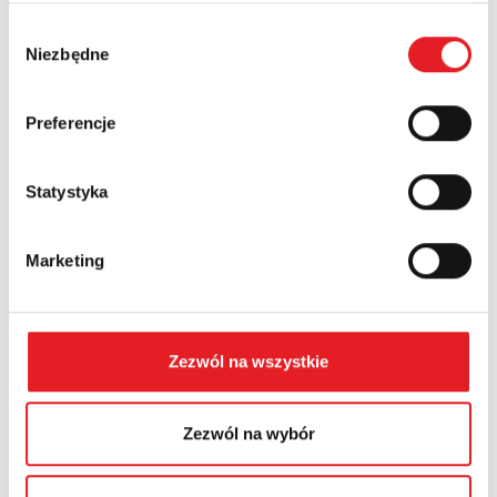
Wybór
Niezbędne
Numer telefonu:
zgody
Preferencje
Województwo:
Statystyka
Treść: *
Marketing
Zezwól na wszystkie
Wyrażam zgodę na przetwarzanie moich danych
osobowych przez Relpol S.A. Więcej informacji na
Zezwól na wybór
temat przetwarzania danych osobowych w
Polityce
prywatności.
*