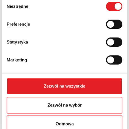
Wybór
Niezbędne
zgody
Województwo:
Preferencje
Statystyka
Treść: *
Marketing
Zezwól na wszystkie
Wyrażam zgodę na przetwarzanie moich danych
osobowych przez Relpol S.A. Więcej informacji na
temat przetwarzania danych osobowych w
Polityce
Zezwól na wybór
prywatności.
*
Zapoznałem z treścią
Polityki Prywatności
*
Odmowa