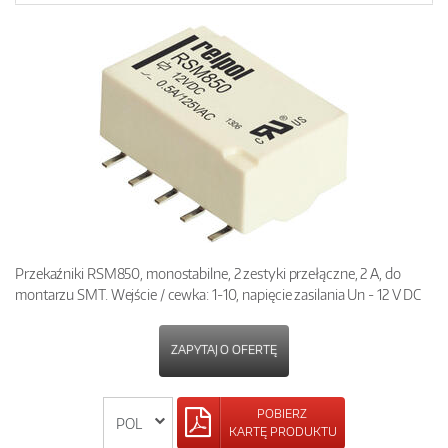
Przekaźniki RSM850, monostabilne, 2 zestyki przełączne, 2 A, do
montarzu SMT. Wejście / cewka: 1-10, napięcie zasilania Un - 12 V DC
ZAPYTAJ O OFERTĘ
POBIERZ
KARTĘ PRODUKTU