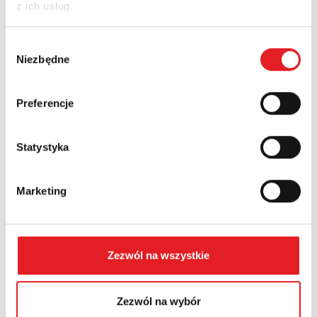
z ich usług.
Nazwa firmy:
Wybór
Niezbędne
zgody
Numer telefonu:
Preferencje
Województwo:
Statystyka
Marketing
Treść: *
Zezwól na wszystkie
Zezwól na wybór
Wyrażam zgodę na przetwarzanie moich danych