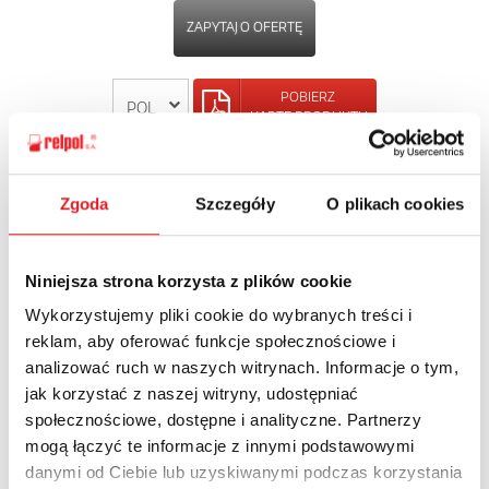
ZAPYTAJ O OFERTĘ
POBIERZ
KARTĘ PRODUKTU
POWRÓT
Zgoda
Szczegóły
O plikach cookies
Niniejsza strona korzysta z plików cookie
Zapytaj o szczegóły oferty
Wykorzystujemy pliki cookie do wybranych treści i
reklam, aby oferować funkcje społecznościowe i
Imię i nazwisko: *
analizować ruch w naszych witrynach. Informacje o tym,
jak korzystać z naszej witryny, udostępniać
społecznościowe, dostępne i analityczne. Partnerzy
mogą łączyć te informacje z innymi podstawowymi
Adres e-mail: *
danymi od Ciebie lub uzyskiwanymi podczas korzystania