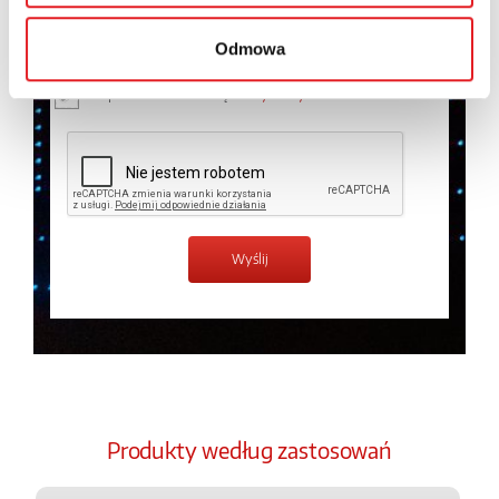
osobowych przez Relpol S.A. Więcej informacji na
temat przetwarzania danych osobowych w
Polityce
prywatności.
*
Odmowa
Zapoznałem z treścią
Polityki Prywatności
*
Produkty według zastosowań