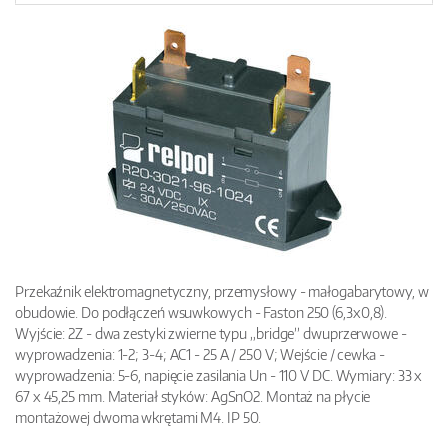
Przekaźnik elektromagnetyczny, przemysłowy - małogabarytowy, w
obudowie. Do podłączeń wsuwkowych - Faston 250 (6,3x0,8).
Wyjście: 2Z - dwa zestyki zwierne typu „bridge” dwuprzerwowe -
wyprowadzenia: 1-2; 3-4; AC1 - 25 A / 250 V; Wejście / cewka -
wyprowadzenia: 5-6, napięcie zasilania Un - 110 V DC. Wymiary: 33 x
67 x 45,25 mm. Materiał styków: AgSnO2. Montaż na płycie
montażowej dwoma wkrętami M4. IP 50.