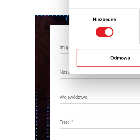
Wybór
Niezbędne
zgody
Zapytaj o
Imię i nazwisko: *
Odmowa
Nazwa firmy:
Województwo:
Treść: *