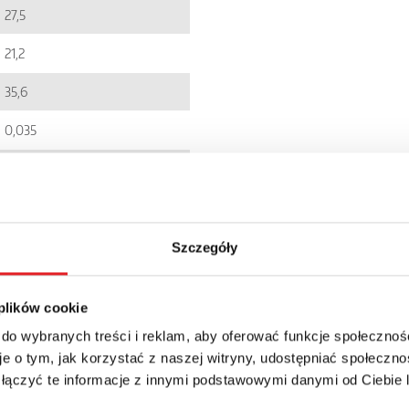
27,5
21,2
35,6
0,035
EC001437
5900005293528
R4N
Szczegóły
IP 40
 plików cookie
41.13zł + 23% VAT
 do wybranych treści i reklam, aby oferować funkcje społecznoś
e o tym, jak korzystać z naszej witryny, udostępniać społeczno
 łączyć te informacje z innymi podstawowymi danymi od Ciebie