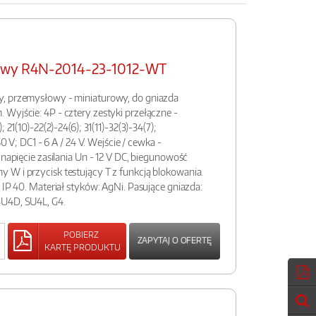
łowy R4N-2014-23-1012-WT
y, przemysłowy - miniaturowy, do gniazda
Wyjście: 4P - cztery zestyki przełączne -
 21(10)-22(2)-24(6); 31(11)-32(3)-34(7);
50 V; DC1 - 6 A / 24 V. Wejście / cewka -
 napięcie zasilania Un - 12 V DC, biegunowość
 W i przycisk testujący T z funkcją blokowania.
 IP 40. Materiał styków: AgNi. Pasujące gniazda:
SU4D, SU4L, G4.
POBIERZ
ZAPYTAJ O OFERTĘ
KARTĘ PRODUKTU