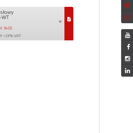
ysłowy
2-WT
l: 3428
zł
+ 23% VAT