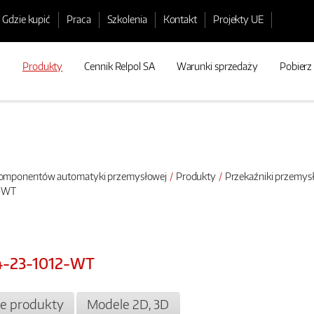
Gdzie kupić
Praca
Szkolenia
Kontakt
Projekty UE
Produkty
Cennik Relpol SA
Warunki sprzedaży
Pobierz
 komponentów automatyki przemysłowej
Produkty
Przekaźniki przemy
2-WT
4-23-1012-WT
e produkty
Modele 2D, 3D