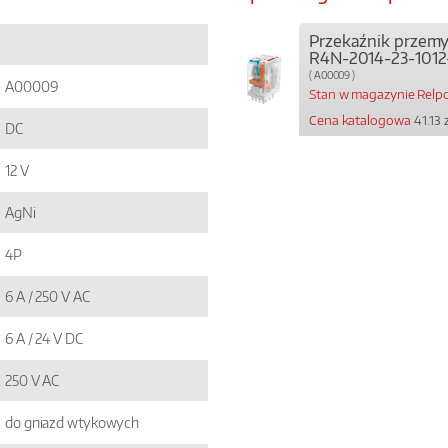
Przekaźnik przem
R4N-2014-23-101
( A00009 )
A00009
Stan w magazynie Relpo
Cena katalogowa
41.13 
DC
12 V
AgNi
4P
6 A / 250 V AC
6 A / 24 V DC
250 V AC
do gniazd wtykowych