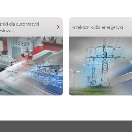
źniki dla automatyki
Przekaźniki dla energetyki
słowej