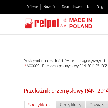
O firmie
Nowości
Relacje Inwestorskie
Blog
Polski producent przekaźników elektromagnetycznych i
A00009 - Przekaźnik przemysłowy R4N-2014-23-101
Przekaźnik przemysłowy R4N-201
Specyfikacja
Certyfikaty
Powiązan