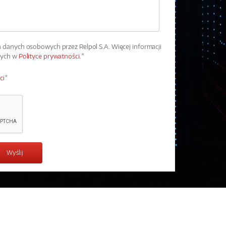
danych osobowych przez Relpol S.A. Więcej informacji
wych w
Polityce prywatności.
*
ci
*