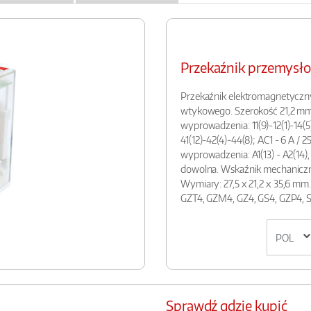
Przekaźnik przemys
Przekaźnik elektromagnetyczn
wtykowego. Szerokość 21,2 mm. 
wyprowadzenia: 11(9)-12(1)-14(5);
41(12)-42(4)-44(8); AC1 - 6 A / 2
wyprowadzenia: A1(13) - A2(14),
dowolna. Wskaźnik mechaniczny
Wymiary: 27,5 x 21,2 x 35,6 mm.
GZT4, GZM4, GZ4, GS4, GZP4, 
Sprawdź gdzie kupić