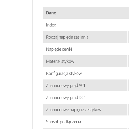
Dane
Index
Rodzaj napięcia zasilania
Napięcie cewki
Materiał styków
Konfiguracja styków
Znamionowy prąd AC1
Znamionowy prąd DC1
Znamionowe napięcie zestyków
Sposób podłączenia