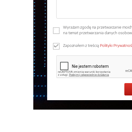
Wyrażam zgodę na przetwarzanie moich 
na temat przetwarzania danych osobo
Zapoznałem z treścią
Polityki Prywatnoś