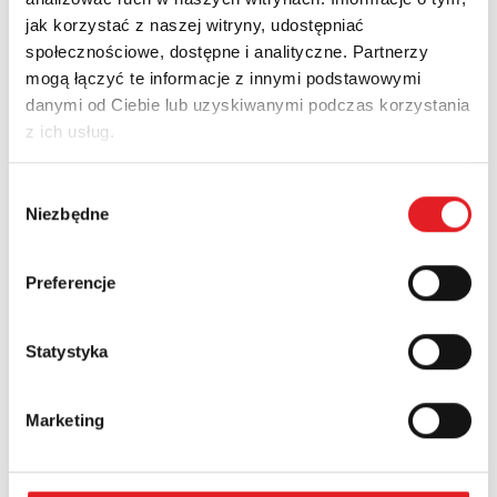
jak korzystać z naszej witryny, udostępniać
społecznościowe, dostępne i analityczne. Partnerzy
Zapytaj o szczegóły oferty
mogą łączyć te informacje z innymi podstawowymi
danymi od Ciebie lub uzyskiwanymi podczas korzystania
Imię i nazwisko: *
z ich usług.
Wybór
Adres e-mail: *
Niezbędne
zgody
Preferencje
Nazwa firmy:
Statystyka
Numer telefonu:
Marketing
Województwo: