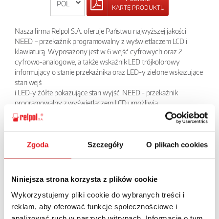
KARTĘ PRODUKTU
Nasza firma Relpol S.A. oferuje Państwu najwyższej jakości
NEED – przekaźnik programowalny z wyświetlaczem LCD i
klawiaturą. Wyposażony jest w 6 wejść cyfrowych oraz 2
cyfrowo-analogowe, a także wskaźnik LED trójkolorowy
informujący o stanie przekaźnika oraz LED-y zielone wskazujące
stan wejś
i LED-y żółte pokazujące stan wyjść. NEED - przekaźnik
programowalny z wyświetlaczem LCD umożliwia
programowanie zarówno w języku LAD, jak i STL. Urządzenie to
znajduje zastosowanie w automatyce przemysłowej, wszelkiego
rodzaju aplikacjach, w których potrzebne jest zastosowanie
prostego sterowania.
Zgoda
Szczegóły
O plikach cookies
Do przekaźników programowalnych NEED udostępniamy
darmowe oprogramowanie PC NEED.
Niniejsza strona korzysta z plików cookie
POWRÓT
Wykorzystujemy pliki cookie do wybranych treści i
reklam, aby oferować funkcje społecznościowe i
analizować ruch w naszych witrynach. Informacje o tym,