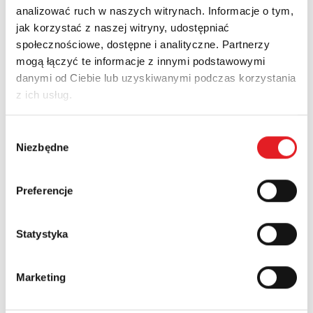
analizować ruch w naszych witrynach. Informacje o tym,
jak korzystać z naszej witryny, udostępniać
społecznościowe, dostępne i analityczne. Partnerzy
mogą łączyć te informacje z innymi podstawowymi
Zapytaj o szczegóły oferty
danymi od Ciebie lub uzyskiwanymi podczas korzystania
z ich usług.
Imię i nazwisko: *
Wybór
Niezbędne
zgody
Adres e-mail: *
Preferencje
Nazwa firmy:
Statystyka
Numer telefonu:
Marketing