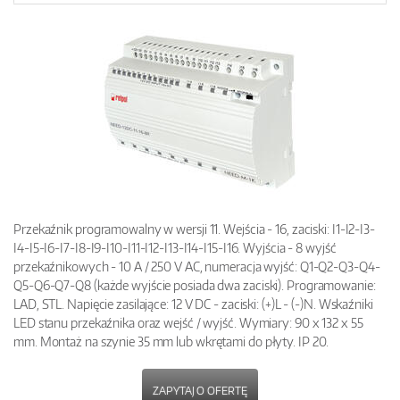
Przekaźnik programowalny w wersji 11. Wejścia - 16, zaciski: I1-I2-I3-
I4-I5-I6-I7-I8-I9-I10-I11-I12-I13-I14-I15-I16. Wyjścia - 8 wyjść
przekaźnikowych - 10 A / 250 V AC, numeracja wyjść: Q1-Q2-Q3-Q4-
Q5-Q6-Q7-Q8 (każde wyjście posiada dwa zaciski). Programowanie:
LAD, STL. Napięcie zasilające: 12 V DC - zaciski: (+)L - (-)N. Wskaźniki
LED stanu przekaźnika oraz wejść / wyjść. Wymiary: 90 x 132 x 55
mm. Montaż na szynie 35 mm lub wkrętami do płyty. IP 20.
ZAPYTAJ O OFERTĘ