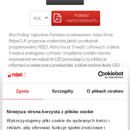
POBIERZ
KARTĘ PRODUKTU
Wychodząc naprzeciw Państwa oczekiwaniom, nasza firma
Relpol S.A. proponuje znakomitej jakości przekaźnik
programowalny NEED, który ma aż 13 wejść cyfrowych, a także
3 wejścia analogowo-cyfrowe. Urządzenie zostało również
wyposażone we wskaźnik LED pozwalający na zdobycie
informacji o stanie pracy przekaźnika, a także osobne diody LED
dla każdego wejścia i wyjścia, które informują o stanie każdego z
nich. NEED – przekaźnik programowalny pozwala na
programowanie zarówno w języku STL, jak i LAD, a umożliwia to
darmowy program PC NEED.
Zgoda
Szczegóły
O plikach cookies
Przekaźnik ten znajduje szerokie zastosowanie w przemyśle, ale i
nie tylko. Z powodzeniem stosowany jest np. w sterowaniu
schodami, pompami, oświetleniem itp.
Niniejsza strona korzysta z plików cookie
Wykorzystujemy pliki cookie do wybranych treści i
POWRÓT
reklam, aby oferować funkcje społecznościowe i