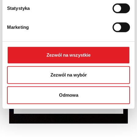
Statystyka
Wyrażam zgodę na przetwarzanie moich danych
Marketing
osobowych przez Relpol S.A. Więcej informacji na
temat przetwarzania danych osobowych w
Polityce
prywatności.
*
Zapoznałem z treścią
Polityki Prywatności
*
Zezwól na wszystkie
Zezwól na wybór
Odmowa