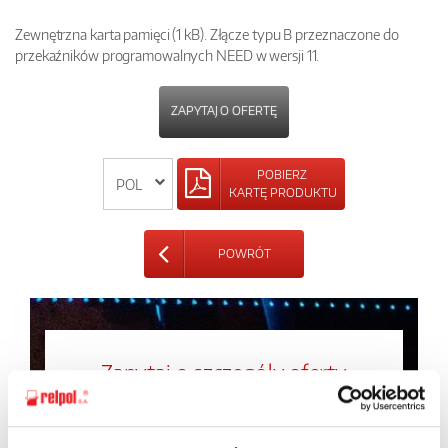
Zewnętrzna karta pamięci (1 kB). Złącze typu B przeznaczone do
przekaźników programowalnych NEED w wersji 11.
ZAPYTAJ O OFERTĘ
POBIERZ
KARTĘ PRODUKTU
POWRÓT
Zapytaj o szczegóły oferty
Imię i nazwisko: *