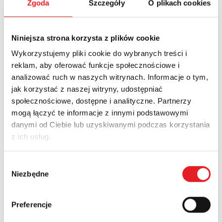
Zgoda
Szczegóły
O plikach cookies
Adres e-mail: *
Niniejsza strona korzysta z plików cookie
Wykorzystujemy pliki cookie do wybranych treści i
Nazwa firmy:
reklam, aby oferować funkcje społecznościowe i
analizować ruch w naszych witrynach. Informacje o tym,
jak korzystać z naszej witryny, udostępniać
społecznościowe, dostępne i analityczne. Partnerzy
Numer telefonu:
mogą łączyć te informacje z innymi podstawowymi
danymi od Ciebie lub uzyskiwanymi podczas korzystania
z ich usług.
Województwo:
Wybór
Niezbędne
zgody
Treść: *
Preferencje