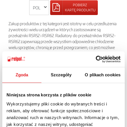
POBIERZ
KARTĘ PRODUKTU
Zakup produktów z tej kategorii jest istotny w celu przedłużenia
żywotności wielu urządzeń w których zastosowane są
przekaźniki RSR52 i RSR62. Radiatory do przekaźników RSR52-
RSR62 zapewniają przede wszystkim odpowiednie chłodzenie
wielu sprzętów, chronią je przed przegrzaniem, co jest możliwe
w wyniku intensywnej eksploatacji. W naszym serwisie
prezentujemy też akcesoria do poszczególnych radiatorów i
przekaźników. Dostarczamy je inżynierom budującym
urządzenia elektryczne szeroko wykorzystywane w przemyśle i
Zgoda
Szczegóły
O plikach cookies
nie tylko.
POWRÓT
Niniejsza strona korzysta z plików cookie
Wykorzystujemy pliki cookie do wybranych treści i
reklam, aby oferować funkcje społecznościowe i
analizować ruch w naszych witrynach. Informacje o tym,
Zapytaj o szczegóły oferty
jak korzystać z naszej witryny, udostępniać