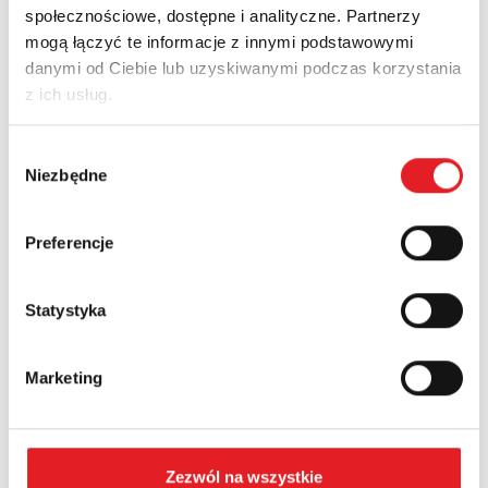
społecznościowe, dostępne i analityczne. Partnerzy
Imię i nazwisko: *
mogą łączyć te informacje z innymi podstawowymi
danymi od Ciebie lub uzyskiwanymi podczas korzystania
z ich usług.
Adres e-mail: *
Wybór
Niezbędne
zgody
Nazwa firmy:
Preferencje
Numer telefonu:
Statystyka
Marketing
Województwo:
Treść: *
Zezwól na wszystkie