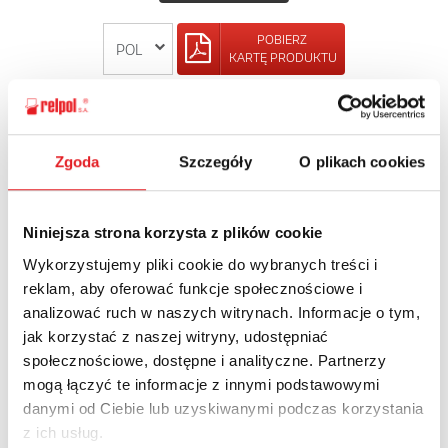
POBIERZ
KARTĘ PRODUKTU
POWRÓT
Zgoda
Szczegóły
O plikach cookies
Niniejsza strona korzysta z plików cookie
Zapytaj o szczegóły oferty
Wykorzystujemy pliki cookie do wybranych treści i
Imię i nazwisko: *
reklam, aby oferować funkcje społecznościowe i
analizować ruch w naszych witrynach. Informacje o tym,
jak korzystać z naszej witryny, udostępniać
społecznościowe, dostępne i analityczne. Partnerzy
Adres e-mail: *
mogą łączyć te informacje z innymi podstawowymi
danymi od Ciebie lub uzyskiwanymi podczas korzystania
z ich usług.
Nazwa firmy: