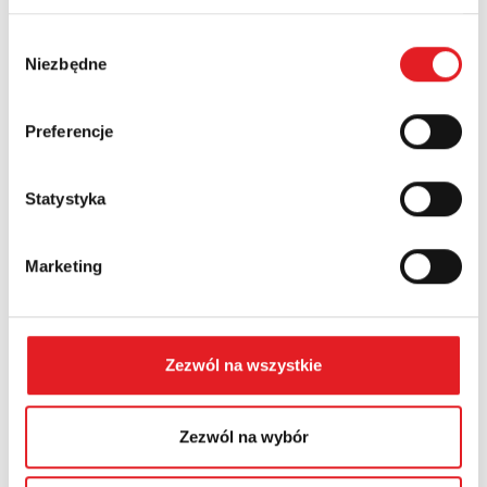
Wybór
Niezbędne
zgody
Numer telefonu:
Preferencje
Województwo:
Statystyka
Treść: *
Marketing
Zezwól na wszystkie
Wyrażam zgodę na przetwarzanie moich danych
Zezwól na wybór
osobowych przez Relpol S.A. Więcej informacji na
temat przetwarzania danych osobowych w
Polityce
prywatności.
*