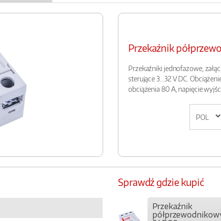
Przekaźnik półprze
Przekaźniki jednofazowe, załą
sterujące 3…32 V DC. Obciążen
obciążenia 80 A, napięcie wyjś
Sprawdź gdzie kupić
Przekaźnik
półprzewodnikow