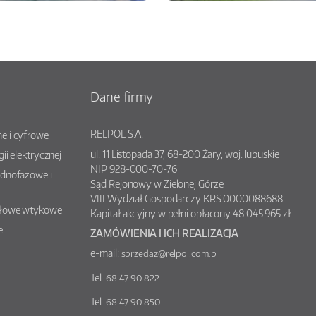
Dane firmy
RELPOL S.A.
e i cyfrowe
ul.
11 Listopada 37
,
68-200
Żary
, woj.
lubuskie
gii elektrycznej
NIP 928-000-70-76
ednofazowe i
Sąd Rejonowy w Zielonej Górze
VIII Wydział Gospodarczy KRS 0000088688
słowe wtykowe
Kapitał akcyjny w pełni opłacony 48.045.965 zł
e
ZAMÓWIENIA I ICH REALIZACJA
e-mail:
sprzedaz@relpol.com.pl
Tel.
68 47 90 822
Tel.
68 47 90 850