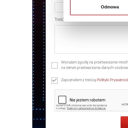
Odmowa
Treść: *
Wyrażam zgodę na przetwarzanie moich 
na temat przetwarzania danych osobo
Zapoznałem z treścią
Polityki Prywatnoś