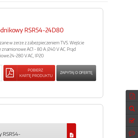
wodnikowy RSR54-24D80
czane w zerze z zabezpieczeniem TVS. Wejście
ie znamionowe AC1 - 80 A /240 V AC. Prąd
ciowe 24-280 V AC, IP20
POBIERZ
ZAPYTAJ O OFERTĘ
KARTĘ PRODUKTU
y RSR54-