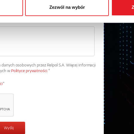
Zezwól na wybór
Z
danych osobowych przez Relpol S.A. Więcej informacji
wych w
Polityce prywatności.
*
ci
*