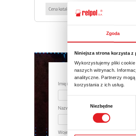
Cena katalogowa
150.
Zgoda
Niniejsza strona korzysta z
Wykorzystujemy pliki cookie
Zapytaj o
naszych witrynach. Informacj
analityczne. Partnerzy mogą
Imię i nazwisko: *
korzystania z ich usług.
Wybór
Niezbędne
zgody
Nazwa firmy:
Województwo: