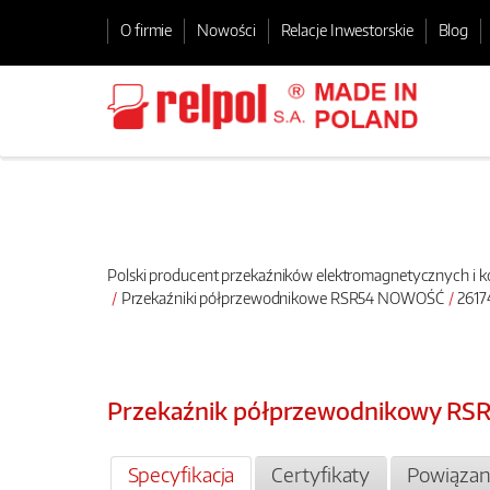
O firmie
Nowości
Relacje Inwestorskie
Blog
Polski producent przekaźników elektromagnetycznych i
Przekaźniki półprzewodnikowe RSR54 NOWOŚĆ
2617
Przekaźnik półprzewodnikowy RS
Specyfikacja
Certyfikaty
Powiązan