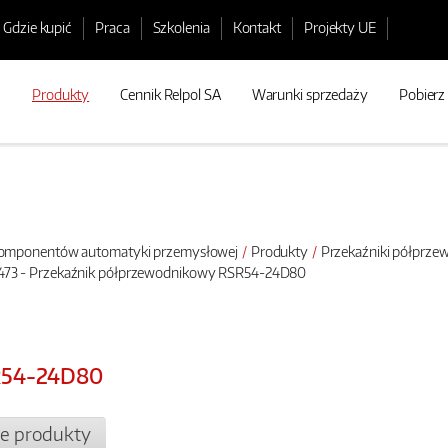
Gdzie kupić
Praca
Szkolenia
Kontakt
Projekty UE
Produkty
Cennik Relpol SA
Warunki sprzedaży
Pobierz
 komponentów automatyki przemysłowej
Produkty
Przekaźniki półprz
473 - Przekaźnik półprzewodnikowy RSR54-24D80
R54-24D80
e produkty