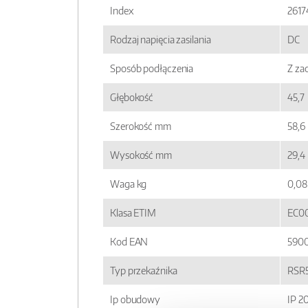
Index
2617
Rodzaj napięcia zasilania
DC
Sposób podłączenia
Z za
Głębokość
45,7
Szerokość mm
58,6
Wysokość mm
29,4
Waga kg
0,08
Klasa ETIM
EC0
Kod EAN
590
Typ przekaźnika
RSR
Ip obudowy
IP 2