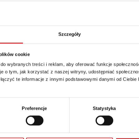
43zł + 23% VAT
Szczegóły
 plików cookie
 do wybranych treści i reklam, aby oferować funkcje społecznoś
 szczegóły oferty
e o tym, jak korzystać z naszej witryny, udostępniać społeczno
 łączyć te informacje z innymi podstawowymi danymi od Ciebie
Adres e-mail: *
Preferencje
Statystyka
Numer telefonu: