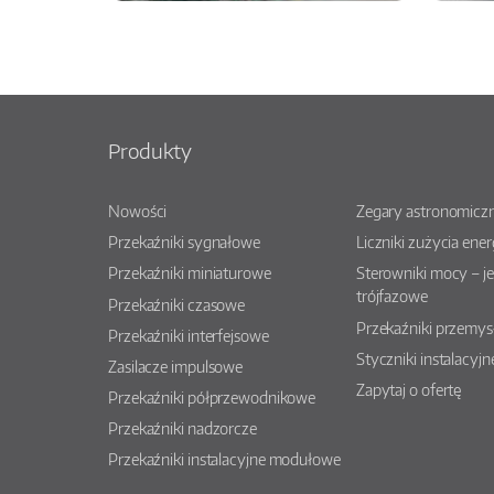
Produkty
Nowości
Zegary astronomiczn
Przekaźniki sygnałowe
Liczniki zużycia ener
Przekaźniki miniaturowe
Sterowniki mocy – j
trójfazowe
Przekaźniki czasowe
Przekaźniki przemy
Przekaźniki interfejsowe
Styczniki instalacyjn
Zasilacze impulsowe
Zapytaj o ofertę
Przekaźniki półprzewodnikowe
Przekaźniki nadzorcze
Przekaźniki instalacyjne modułowe