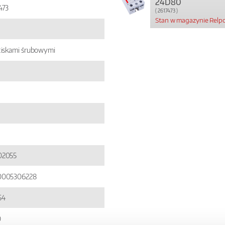
24D80
473
( 2617473 )
Stan w magazynie Relpol
ciskami śrubowymi
02055
0005306228
54
0