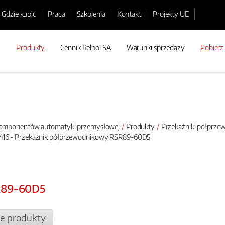
Gdzie kupić
Praca
Szkolenia
Kontakt
Projekty UE
Produkty
Cennik Relpol SA
Warunki sprzedaży
Pobierz
 komponentów automatyki przemysłowej
Produkty
Przekaźniki półprz
416 - Przekaźnik półprzewodnikowy RSR89-60D5
R89-60D5
e produkty