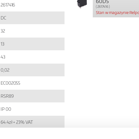
60D5
2617416
( 2617416 )
Stan w magazynie Relpo
DC
32
13
43
0,02
EC002055
RSR89
IP 00
64.4zł + 23% VAT