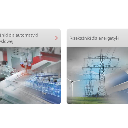
źniki dla automatyki
Przekaźniki dla energetyki
słowej