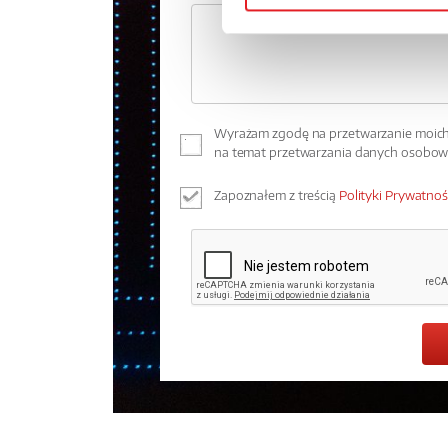
Wyrażam zgodę na przetwarzanie moich 
na temat przetwarzania danych osobo
Zapoznałem z treścią
Polityki Prywatnoś