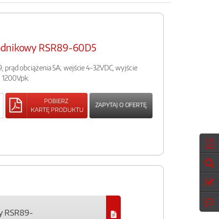
wodnikowy RSR89-60D5
 prąd obciążenia 5A; wejście 4-32VDC, wyjście
, 1200Vpk.
POBIERZ
ZAPYTAJ O OFERTĘ
KARTĘ PRODUKTU
y RSR89-