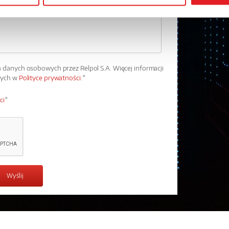
danych osobowych przez Relpol S.A. Więcej informacji
wych w
Polityce prywatności.
*
ci
*