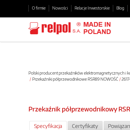
O firmie
Nowości
Relacje Inwestorskie
Blog
Polski producent przekaźników elektromagnetycznych i
Przekaźniki półprzewodnikowe RSR89 NOWOŚĆ
2617
Przekaźnik półprzewodnikowy RS
Specyfikacja
Certyfikaty
Powiązan