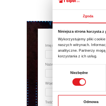
Zgoda
Niniejsza strona korzysta z
Zapytaj o
Wykorzystujemy pliki cookie
naszych witrynach. Informacj
Imię i nazwisko: *
analityczne. Partnerzy mogą
korzystania z ich usług.
Nazwa firmy:
Wybór
Niezbędne
zgody
Województwo:
Odmowa
Treść: *