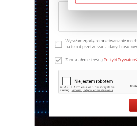
Wyrażam zgodę na przetwarzanie moich 
na temat przetwarzania danych osobo
Zapoznałem z treścią
Polityki Prywatnoś