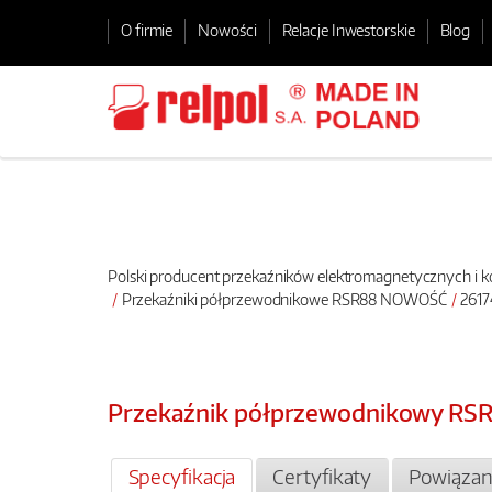
O firmie
Nowości
Relacje Inwestorskie
Blog
Polski producent przekaźników elektromagnetycznych i
Przekaźniki półprzewodnikowe RSR88 NOWOŚĆ
2617
Przekaźnik półprzewodnikowy RS
Specyfikacja
Certyfikaty
Powiązan