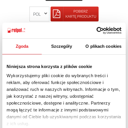
POBIERZ
KARTĘ PRODUKTU
POWRÓT
Zgoda
Szczegóły
O plikach cookies
Niniejsza strona korzysta z plików cookie
Zapytaj o szczegóły oferty
Wykorzystujemy pliki cookie do wybranych treści i
Imię i nazwisko: *
reklam, aby oferować funkcje społecznościowe i
analizować ruch w naszych witrynach. Informacje o tym,
jak korzystać z naszej witryny, udostępniać
społecznościowe, dostępne i analityczne. Partnerzy
Adres e-mail: *
mogą łączyć te informacje z innymi podstawowymi
danymi od Ciebie lub uzyskiwanymi podczas korzystania
z ich usług.
Nazwa firmy: