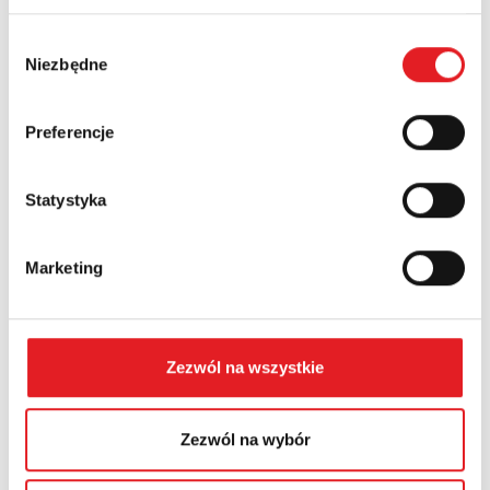
Wybór
Niezbędne
zgody
Numer telefonu:
Preferencje
Województwo:
Statystyka
Treść: *
Marketing
Zezwól na wszystkie
Wyrażam zgodę na przetwarzanie moich danych
Zezwól na wybór
osobowych przez Relpol S.A. Więcej informacji na
temat przetwarzania danych osobowych w
Polityce
prywatności.
*