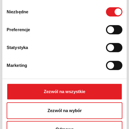
Wybór
Numer telefonu:
Niezbędne
zgody
Preferencje
Województwo:
Statystyka
Treść: *
Marketing
Zezwól na wszystkie
Wyrażam zgodę na przetwarzanie moich danych
osobowych przez Relpol S.A. Więcej informacji na
Zezwól na wybór
temat przetwarzania danych osobowych w
Polityce
prywatności.
*
Zapoznałem z treścią
Polityki Prywatności
*