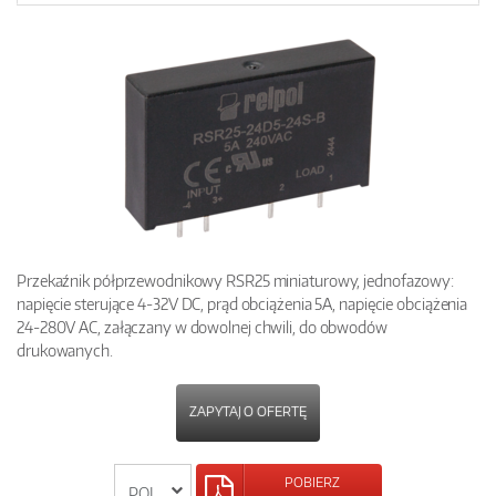
Przekaźnik półprzewodnikowy RSR25 miniaturowy, jednofazowy:
napięcie sterujące 4-32V DC, prąd obciążenia 5A, napięcie obciążenia
24-280V AC, załączany w dowolnej chwili, do obwodów
drukowanych.
ZAPYTAJ O OFERTĘ
POBIERZ