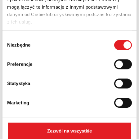
Imię i nazwisko: *
mogą łączyć te informacje z innymi podstawowymi
danymi od Ciebie lub uzyskiwanymi podczas korzystania
z ich usług.
Adres e-mail: *
Wybór
Niezbędne
zgody
Nazwa firmy:
Preferencje
Numer telefonu:
Statystyka
Województwo:
Marketing
Treść: *
Zezwól na wszystkie