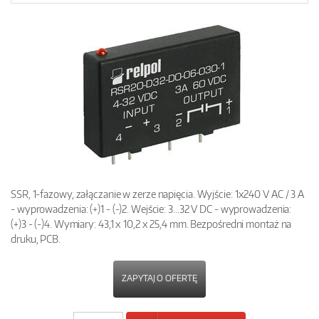
SSR, 1-fazowy, załączanie w zerze napięcia. Wyjście: 1x240 V AC / 3 A
- wyprowadzenia: (+)1 - (-)2. Wejście: 3...32 V DC - wyprowadzenia:
(+)3 - (-)4. Wymiary: 43,1 x 10,2 x 25,4 mm. Bezpośredni montaż na
druku, PCB.
ZAPYTAJ O OFERTĘ