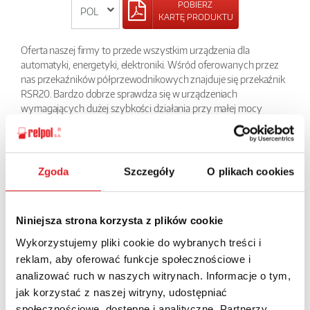
POBIERZ
KARTĘ PRODUKTU
Oferta naszej firmy to przede wszystkim urządzenia dla
automatyki, energetyki, elektroniki. Wśród oferowanych przez
nas przekaźników półprzewodnikowych znajduje się przekaźnik
RSR20. Bardzo dobrze sprawdza się w urządzeniach
wymagających dużej szybkości działania przy małej mocy
sygnału sterującego. To przekaźnik z wbudowanym sieciowym
filtrem gaszącym i wskaźnikiem zadziałania LED. Produkt
zwiększa niezawodność i sprawność urządzeń, w których jest
zaimplementowany.
Zgoda
Szczegóły
O plikach cookies
POWRÓT
Niniejsza strona korzysta z plików cookie
Wykorzystujemy pliki cookie do wybranych treści i
reklam, aby oferować funkcje społecznościowe i
analizować ruch w naszych witrynach. Informacje o tym,
Zapytaj o szczegóły oferty
jak korzystać z naszej witryny, udostępniać
społecznościowe, dostępne i analityczne. Partnerzy