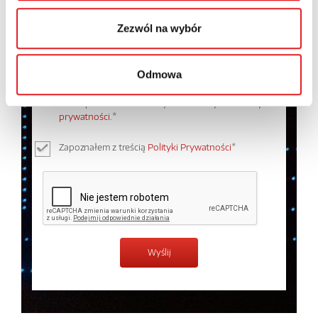
Zezwól na wybór
Odmowa
Wyrażam zgodę na przetwarzanie moich danych
osobowych przez Relpol S.A. Więcej informacji na
temat przetwarzania danych osobowych w
Polityce
prywatności.
*
Zapoznałem z treścią
Polityki Prywatności
*