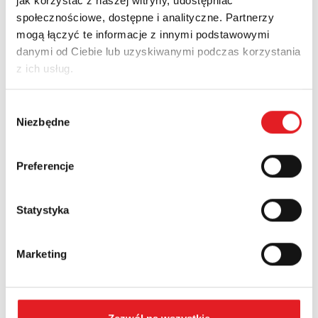
jak korzystać z naszej witryny, udostępniać
Zapytaj o szczegóły oferty
społecznościowe, dostępne i analityczne. Partnerzy
mogą łączyć te informacje z innymi podstawowymi
Imię i nazwisko: *
danymi od Ciebie lub uzyskiwanymi podczas korzystania
z ich usług.
Adres e-mail: *
Wybór
Niezbędne
zgody
Nazwa firmy:
Preferencje
Statystyka
Numer telefonu:
Marketing
Województwo: