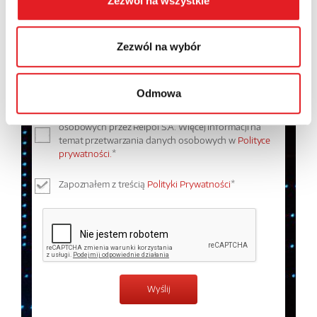
Zezwól na wszystkie
Treść: *
Zezwól na wybór
Odmowa
Wyrażam zgodę na przetwarzanie moich danych
osobowych przez Relpol S.A. Więcej informacji na
temat przetwarzania danych osobowych w
Polityce
prywatności.
*
Zapoznałem z treścią
Polityki Prywatności
*