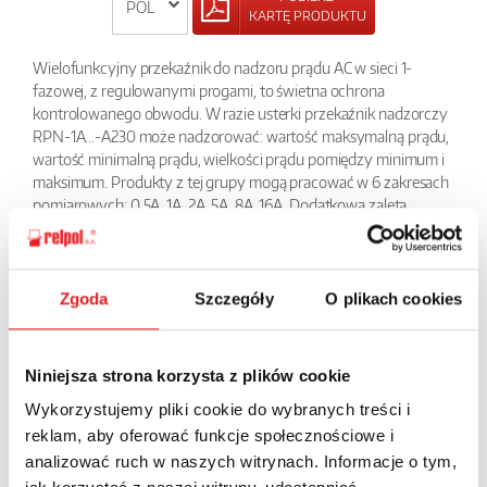
KARTĘ PRODUKTU
Wielofunkcyjny przekaźnik do nadzoru prądu AC w sieci 1-
fazowej, z regulowanymi progami, to świetna ochrona
kontrolowanego obwodu. W razie usterki przekaźnik nadzorczy
RPN-1A...-A230 może nadzorować: wartość maksymalną prądu,
wartość minimalną prądu, wielkości prądu pomiędzy minimum i
maksimum. Produkty z tej grupy mogą pracować w 6 zakresach
pomiarowych: 0,5A, 1A, 2A, 5A, 8A, 16A. Dodatkową zaletą
przekaźników RPN do nadzoru prądu jest możliwość
nastawienia opóźnienia czasowego sygnalizacji błędu od 0 do 20
s. Przekaźnik ma wbudowane diody LED: zielona sygnalizujące
prace przekaźnika oraz czerwona sygnalizująca wystąpienie
Zgoda
Szczegóły
O plikach cookies
awarii w nadzorowanym obwodzie.
POWRÓT
Niniejsza strona korzysta z plików cookie
Wykorzystujemy pliki cookie do wybranych treści i
reklam, aby oferować funkcje społecznościowe i
analizować ruch w naszych witrynach. Informacje o tym,