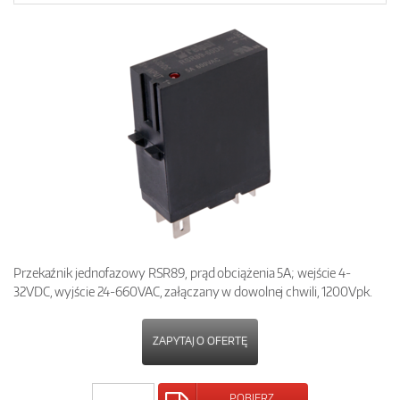
Przekaźnik jednofazowy RSR89, prąd obciążenia 5A; wejście 4-
32VDC, wyjście 24-660VAC, załączany w dowolnej chwili, 1200Vpk.
ZAPYTAJ O OFERTĘ
POBIERZ