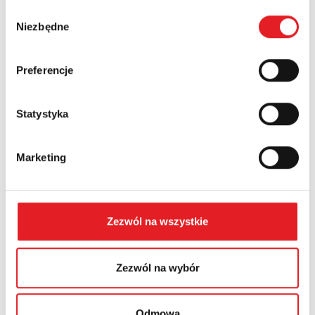
Wybór
Numer telefonu:
Niezbędne
zgody
Preferencje
Województwo:
Statystyka
Treść: *
Marketing
Zezwól na wszystkie
Wyrażam zgodę na przetwarzanie moich danych
osobowych przez Relpol S.A. Więcej informacji na
temat przetwarzania danych osobowych w
Polityce
Zezwól na wybór
prywatności.
*
Zapoznałem z treścią
Polityki Prywatności
*
Odmowa