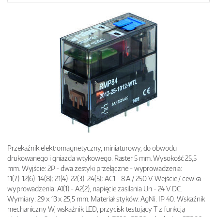
Przekaźnik elektromagnetyczny, miniaturowy, do obwodu
drukowanego i gniazda wtykowego. Raster 5 mm. Wysokość 25,5
mm. Wyjście: 2P - dwa zestyki przełączne - wyprowadzenia:
11(7)-12(6)-14(8); 21(4)-22(3)-24(5); AC1 - 8 A / 250 V. Wejście / cewka -
wyprowadzenia: A1(1) - A2(2), napięcie zasilania Un - 24 V DC.
Wymiary: 29 x 13 x 25,5 mm. Materiał styków: AgNi. IP 40. Wskaźnik
mechaniczny W, wskaźnik LED, przycisk testujący T z funkcją