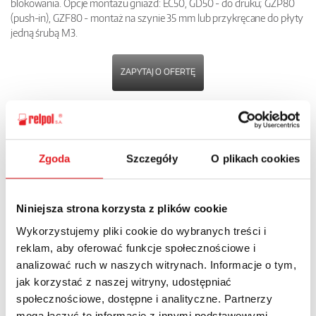
blokowania. Opcje montażu gniazd: EC50, GD50 - do druku; GZP80
(push-in), GZF80 - montaż na szynie 35 mm lub przykręcane do płyty
jedną śrubą M3.
ZAPYTAJ O OFERTĘ
POBIERZ
KARTĘ PRODUKTU
Zgoda
Szczegóły
O plikach cookies
POWRÓT
Niniejsza strona korzysta z plików cookie
Wykorzystujemy pliki cookie do wybranych treści i
reklam, aby oferować funkcje społecznościowe i
Zapytaj o szczegóły oferty
analizować ruch w naszych witrynach. Informacje o tym,
jak korzystać z naszej witryny, udostępniać
Imię i nazwisko: *
społecznościowe, dostępne i analityczne. Partnerzy
mogą łączyć te informacje z innymi podstawowymi