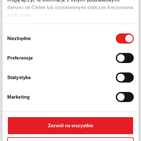
danymi od Ciebie lub uzyskiwanymi podczas korzystania
Adres e-mail: *
z ich usług.
Wybór
Nazwa firmy:
Niezbędne
zgody
Preferencje
Numer telefonu:
Statystyka
Województwo:
Marketing
Treść: *
Zezwól na wszystkie