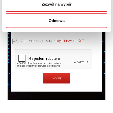
Zezwól na wybór
Wyrażam zgodę na przetwarzanie moich danych
osobowych przez Relpol S.A. Więcej informacji na
Odmowa
temat przetwarzania danych osobowych w
Polityce
prywatności.
*
Zapoznałem z treścią
Polityki Prywatności
*