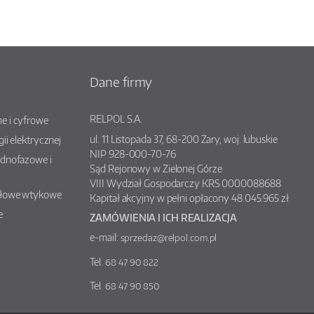
Dane firmy
RELPOL S.A.
e i cyfrowe
ul.
11 Listopada 37
,
68-200
Żary
, woj.
lubuskie
gii elektrycznej
NIP 928-000-70-76
ednofazowe i
Sąd Rejonowy w Zielonej Górze
VIII Wydział Gospodarczy KRS 0000088688
słowe wtykowe
Kapitał akcyjny w pełni opłacony 48.045.965 zł
e
ZAMÓWIENIA I ICH REALIZACJA
e-mail:
sprzedaz@relpol.com.pl
Tel.
68 47 90 822
Tel.
68 47 90 850