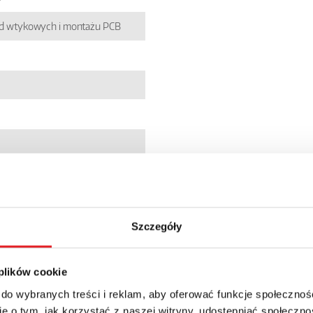
zd wtykowych i montażu PCB
7
5131004
Szczegóły
dardowe
 plików cookie
 do wybranych treści i reklam, aby oferować funkcje społecznoś
e o tym, jak korzystać z naszej witryny, udostępniać społeczno