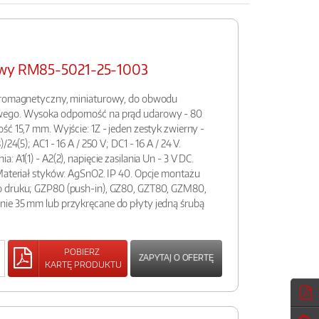
rowy RM85-5021-25-1003
ktromagnetyczny, miniaturowy, do obwodu
wego. Wysoka odporność na prąd udarowy - 80
ść 15,7 mm. Wyjście: 1Z - jeden zestyk zwierny -
24(5); AC1 - 16 A / 250 V; DC1 - 16 A / 24 V.
 A1(1) - A2(2), napięcie zasilania Un - 3 V DC.
Materiał styków: AgSnO2. IP 40. Opcje montażu
o druku; GZP80 (push-in), GZ80, GZT80, GZM80,
ie 35 mm lub przykręcane do płyty jedną śrubą
POBIERZ
ZAPYTAJ O OFERTĘ
KARTĘ PRODUKTU