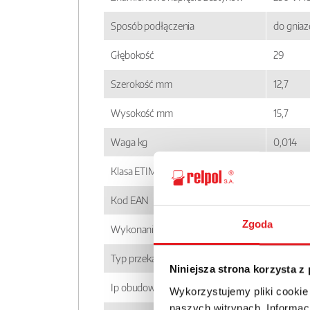
Sposób podłączenia
do gnia
Głębokość
29
Szerokość mm
12,7
Wysokość mm
15,7
Waga kg
0,014
Klasa ETIM
EC00143
Kod EAN
590000
Zgoda
Wykonanie
niestan
Typ przekaźnika
RM85
Niniejsza strona korzysta z
Ip obudowy
IP 40
Wykorzystujemy pliki cookie
naszych witrynach. Informacj