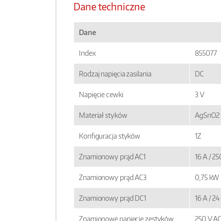
Dane techniczne
Dane
Index
855077
Rodzaj napięcia zasilania
DC
Napięcie cewki
3 V
Materiał styków
AgSnO2
Konfiguracja styków
1Z
Znamionowy prąd AC1
16 A / 2
Znamionowy prąd AC3
0,75 kW
Znamionowy prąd DC1
16 A / 2
Znamionowe napięcie zestyków
250 V A