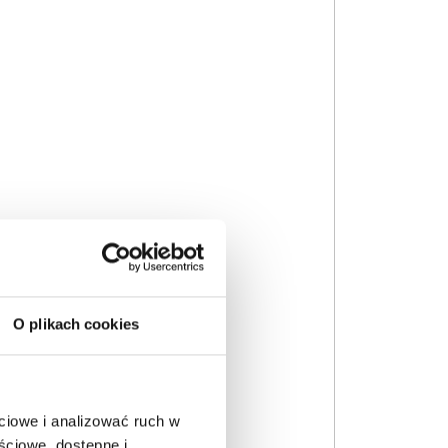
O plikach cookies
ciowe i analizować ruch w
ściowe, dostępne i