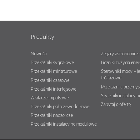
Produkty
Nowości
Zegary astronomiczn
Przekaźniki sygnałowe
Liczniki zużycia ener
Przekaźniki miniaturowe
Sterowniki mocy – j
trójfazowe
Przekaźniki czasowe
Przekaźniki przemy
Przekaźniki interfejsowe
Styczniki instalacyjn
Zasilacze impulsowe
Zapytaj o ofertę
Przekaźniki półprzewodnikowe
Przekaźniki nadzorcze
Przekaźniki instalacyjne modułowe