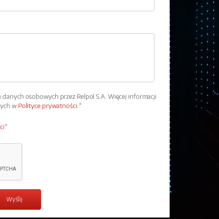
danych osobowych przez Relpol S.A. Więcej informacji
wych w
Polityce prywatności.
*
ci
*