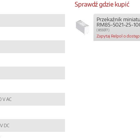
Sprawdź gdzie kupić
Przekaźnik miniat
RM85-5021-25-10
( 855077 )
Zapytaj Relpol o dostę
50 V AC
4 V DC
C