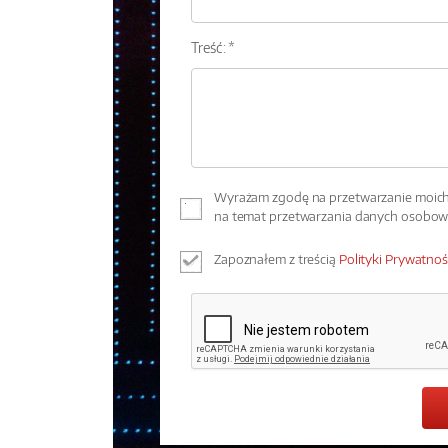
Treść: *
Wyrażam zgodę na przetwarzanie moich 
na temat przetwarzania danych osobo
Zapoznałem z treścią
Polityki Prywatnoś