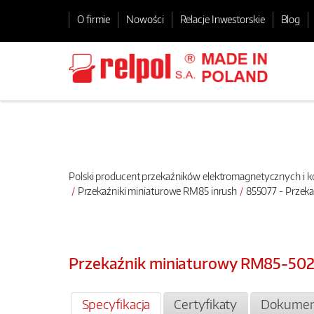
O firmie
Nowości
Relacje Inwestorskie
Blog
Polski producent przekaźników elektromagnetycznych i
Przekaźniki miniaturowe RM85 inrush
855077 - Przek
Przekaźnik miniaturowy RM85-502
Specyfikacja
Certyfikaty
Dokumen