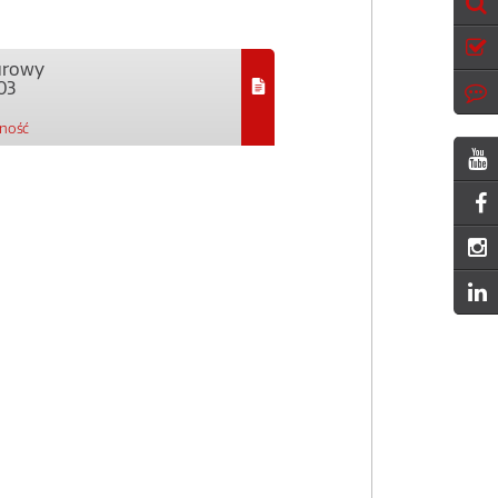
urowy
03
pność