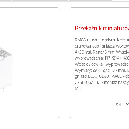
Przekaźnik miniatu
RM85 inrush - przekaźnik ele
drukowanego i gniazda wtyko
A (20 ms). Raster 5 mm. Wysoko
wyprowadzenia: 11(7)/21(4)-14(8)/
Wejście / cewka - wyprowadzenia:
Wymiary: 29 x 12,7 x 15,7 mm. 
gniazd: EC50, GD50, PW80 - d
GZS80, GZF80 - montaż na szyn
M3.