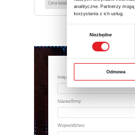
Cena katalogowa
25.84zł 
analityczne. Partnerzy mogą
korzystania z ich usług.
Wybór
Niezbędne
zgody
Zapytaj o
Odmowa
Imię i nazwisko: *
Nazwa firmy:
Województwo: