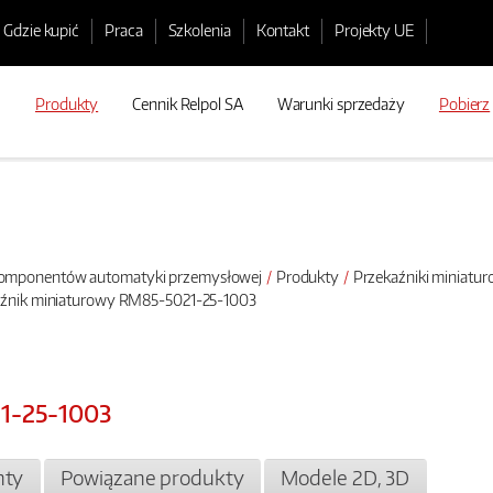
Gdzie kupić
Praca
Szkolenia
Kontakt
Projekty UE
Produkty
Cennik Relpol SA
Warunki sprzedaży
Pobierz
 komponentów automatyki przemysłowej
Produkty
Przekaźniki miniatu
aźnik miniaturowy RM85-5021-25-1003
1-25-1003
ty
Powiązane produkty
Modele 2D, 3D