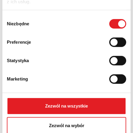
z ich usług.
Nazwa firmy:
Wybór
Niezbędne
zgody
Numer telefonu:
Preferencje
Województwo:
Statystyka
Marketing
Treść: *
Zezwól na wszystkie
Zezwól na wybór
Wyrażam zgodę na przetwarzanie moich danych
osobowych przez Relpol S.A. Więcej informacji na