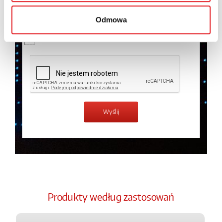
temat przetwarzania danych osobowych w
Polityce
prywatności.
*
Odmowa
Zapoznałem z treścią
Polityki Prywatności
*
Produkty według zastosowań