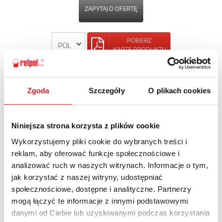
ZAPYTAJ O OFERTĘ
POBIERZ
KARTĘ PRODUKTU
POWRÓT
Zgoda
Szczegóły
O plikach cookies
Niniejsza strona korzysta z plików cookie
Zapytaj o szczegóły oferty
Wykorzystujemy pliki cookie do wybranych treści i
reklam, aby oferować funkcje społecznościowe i
Imię i nazwisko: *
analizować ruch w naszych witrynach. Informacje o tym,
jak korzystać z naszej witryny, udostępniać
społecznościowe, dostępne i analityczne. Partnerzy
Adres e-mail: *
mogą łączyć te informacje z innymi podstawowymi
danymi od Ciebie lub uzyskiwanymi podczas korzystania