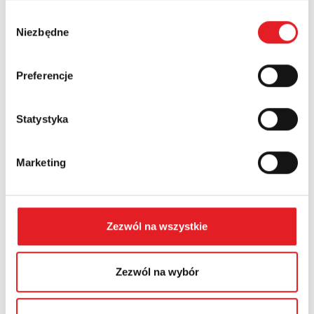
Wybór
Niezbędne
Numer telefonu:
zgody
Preferencje
Województwo:
Statystyka
Treść: *
Marketing
Zezwól na wszystkie
Wyrażam zgodę na przetwarzanie moich danych
osobowych przez Relpol S.A. Więcej informacji na
Zezwól na wybór
temat przetwarzania danych osobowych w
Polityce
prywatności.
*