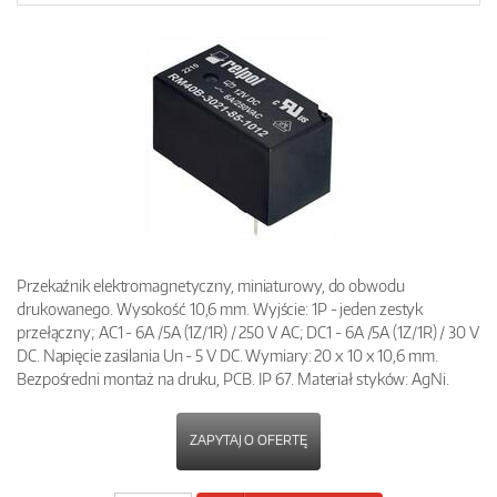
Przekaźnik elektromagnetyczny, miniaturowy, do obwodu
drukowanego. Wysokość 10,6 mm. Wyjście: 1P - jeden zestyk
przełączny; AC1 - 6A /5A (1Z/1R) / 250 V AC; DC1 - 6A /5A (1Z/1R) / 30 V
DC. Napięcie zasilania Un - 5 V DC. Wymiary: 20 x 10 x 10,6 mm.
Bezpośredni montaż na druku, PCB. IP 67. Materiał styków: AgNi.
ZAPYTAJ O OFERTĘ