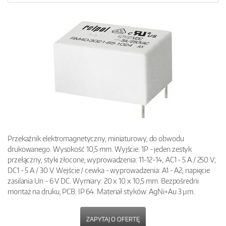
Przekaźnik elektromagnetyczny, miniaturowy, do obwodu
drukowanego. Wysokość 10,5 mm. Wyjście: 1P - jeden zestyk
przełączny, styki złocone, wyprowadzenia: 11-12-14; AC1 - 5 A / 250 V;
DC1 - 5 A / 30 V. Wejście / cewka - wyprowadzenia: A1 - A2, napięcie
zasilania Un - 6 V DC. Wymiary: 20 x 10 x 10,5 mm. Bezpośredni
montaż na druku, PCB. IP 64. Materiał styków: AgNi+Au 3 µm.
ZAPYTAJ O OFERTĘ