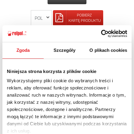
POBIERZ
KARTĘ PRODUKTU
POWRÓT
Zgoda
Szczegóły
O plikach cookies
Niniejsza strona korzysta z plików cookie
Zapytaj o szczegóły oferty
Wykorzystujemy pliki cookie do wybranych treści i
Imię i nazwisko: *
reklam, aby oferować funkcje społecznościowe i
analizować ruch w naszych witrynach. Informacje o tym,
jak korzystać z naszej witryny, udostępniać
społecznościowe, dostępne i analityczne. Partnerzy
Adres e-mail: *
mogą łączyć te informacje z innymi podstawowymi
danymi od Ciebie lub uzyskiwanymi podczas korzystania
z ich usług.