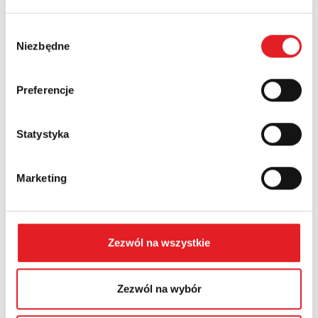
Nazwa firmy:
Wybór
Niezbędne
zgody
Numer telefonu:
Preferencje
Województwo:
Statystyka
Treść: *
Marketing
Zezwól na wszystkie
Wyrażam zgodę na przetwarzanie moich danych
Zezwól na wybór
osobowych przez Relpol S.A. Więcej informacji na
temat przetwarzania danych osobowych w
Polityce